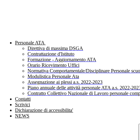
Personale ATA
Direttiva di massima DSGA
Contrattazione d'Istituto
Formazione - Aggiornamento ATA
Orario Ricevimento Uffici
Normativa Comportamentale/Disciplinare Personale scuo
Modulistica Personale Ata
Assegnazione ai plessi a.s. 2022-2023
Piano annuale delle attività personale ATA a.s. 2022-202
Contratto Collettivo Nazionale di Lavoro personale comp
Contatti
Scrivici
Dichiarazione di accessibilita'
NEWS