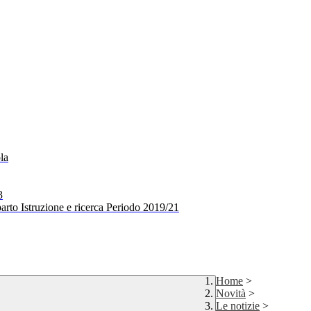
la
3
arto Istruzione e ricerca Periodo 2019/21
Home
>
Novità
>
Le notizie
>