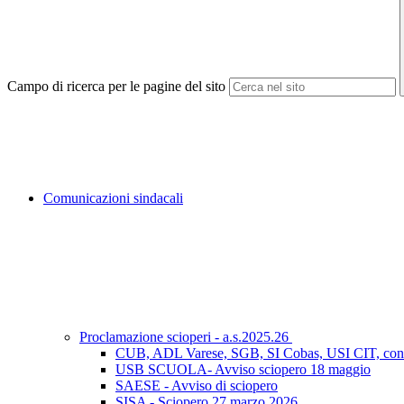
Campo di ricerca per le pagine del sito
Comunicazioni sindacali
Proclamazione scioperi - a.s.2025.26
CUB, ADL Varese, SGB, SI Cobas, USI CIT, con 
USB SCUOLA- Avviso sciopero 18 maggio
SAESE - Avviso di sciopero
SISA - Sciopero 27 marzo 2026