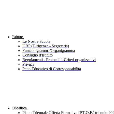
Istituto
Le Nostre Scuole
URP (Dirigenza - Segreteria)
Funzionigramma/Organigramma
Consiglio d'Istituto
Regolamenti - Protocolli- Criteri organizzativi
Privacy
Patto Educativo di Corresponsabilità
Didattica
Piano Triennale Offerta Formativa (P.T.O.F.) triennio 20