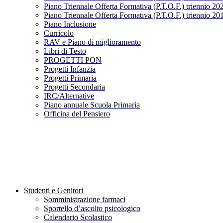
Piano Triennale Offerta Formativa (P.T.O.F.) triennio 20
Piano Triennale Offerta Formativa (P.T.O.F.) triennio 20
Piano Inclusione
Curricolo
RAV e Piano di miglioramento
Libri di Testo
PROGETTI PON
Progetti Infanzia
Progetti Primaria
Progetti Secondaria
IRC/Alternative
Piano annuale Scuola Primaria
Officina del Pensiero
Studenti e Genitori
Somministrazione farmaci
Sportello d’ascolto psicologico
Calendario Scolastico