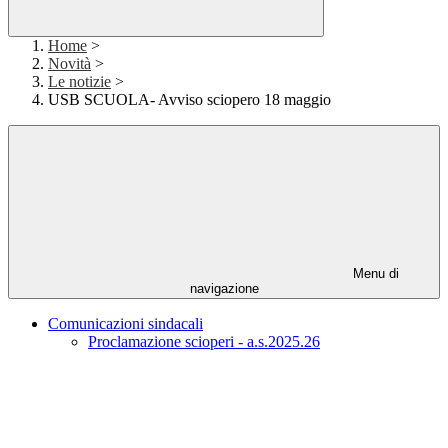
Home
>
Novità
>
Le notizie
>
USB SCUOLA- Avviso sciopero 18 maggio
Menu di
navigazione
Comunicazioni sindacali
Proclamazione scioperi - a.s.2025.26