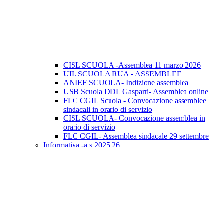
CISL SCUOLA -Assemblea 11 marzo 2026
UIL SCUOLA RUA - ASSEMBLEE
ANIEF SCUOLA- Indizione assemblea
USB Scuola DDL Gasparri- Assemblea online
FLC CGIL Scuola - Convocazione assemblee
sindacali in orario di servizio
CISL SCUOLA- Convocazione assemblea in
orario di servizio
FLC CGIL- Assemblea sindacale 29 settembre
Informativa -a.s.2025.26