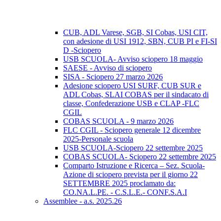
CUB, ADL Varese, SGB, SI Cobas, USI CIT,
con adesione di USI 1912, SBN, CUB PI e FI-SI
D -Sciopero
USB SCUOLA- Avviso sciopero 18 maggio
SAESE - Avviso di sciopero
SISA - Sciopero 27 marzo 2026
Adesione sciopero USI SURF, CUB SUR e
ADL Cobas, SLAI COBAS per il sindacato di
classe, Confederazione USB e CLAP -FLC
CGIL
COBAS SCUOLA - 9 marzo 2026
FLC CGIL - Sciopero generale 12 dicembre
2025-Personale scuola
USB SCUOLA-Sciopero 22 settembre 2025
COBAS SCUOLA- Sciopero 22 settembre 2025
Comparto Istruzione e Ricerca – Sez. Scuola-
Azione di sciopero prevista per il giorno 22
SETTEMBRE 2025 proclamato da:
CO.NA.L.PE. - C.S.L.E.- CONF.S.A.I
Assemblee - a.s. 2025.26