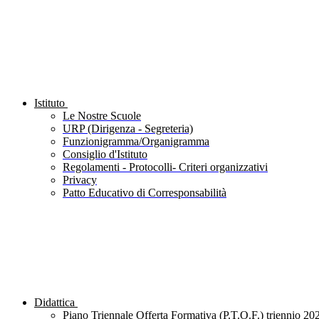
Istituto
Le Nostre Scuole
URP (Dirigenza - Segreteria)
Funzionigramma/Organigramma
Consiglio d'Istituto
Regolamenti - Protocolli- Criteri organizzativi
Privacy
Patto Educativo di Corresponsabilità
Didattica
Piano Triennale Offerta Formativa (P.T.O.F.) triennio 20