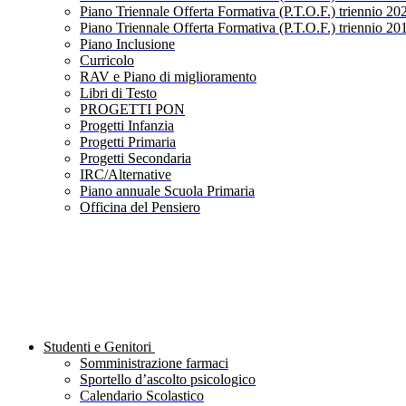
Piano Triennale Offerta Formativa (P.T.O.F.) triennio 20
Piano Triennale Offerta Formativa (P.T.O.F.) triennio 20
Piano Inclusione
Curricolo
RAV e Piano di miglioramento
Libri di Testo
PROGETTI PON
Progetti Infanzia
Progetti Primaria
Progetti Secondaria
IRC/Alternative
Piano annuale Scuola Primaria
Officina del Pensiero
Studenti e Genitori
Somministrazione farmaci
Sportello d’ascolto psicologico
Calendario Scolastico