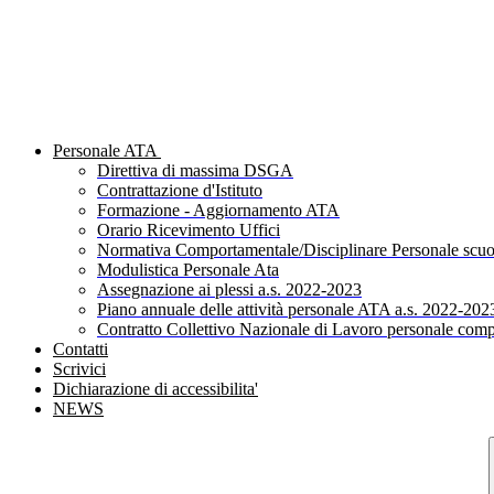
Personale ATA
Direttiva di massima DSGA
Contrattazione d'Istituto
Formazione - Aggiornamento ATA
Orario Ricevimento Uffici
Normativa Comportamentale/Disciplinare Personale scuo
Modulistica Personale Ata
Assegnazione ai plessi a.s. 2022-2023
Piano annuale delle attività personale ATA a.s. 2022-202
Contratto Collettivo Nazionale di Lavoro personale comp
Contatti
Scrivici
Dichiarazione di accessibilita'
NEWS