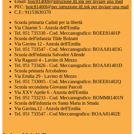
Email:
boic81400l@istruzione.it
Link per inviare una mail
PEC:
boic81400l@pec.istruzione.it
Link per inviare una mail
C.F.: 91153630370
Scuola primaria Caduti per la libertà
Via Chiarini 5 - Anzola dell'Emilia
Tel. 051 735330 - Cod. Meccanografico: BOEE81401P
Scuola dell'infanzia Tilde Bolzani
Via Gavina 12 - Anzola dell'Emilia
Tel. 051 733547 - Cod. Meccanografico: BOAA81403G
Scuola dell'infanzia Salvador Allende
Via Ragazzi 4 - Lavino di Mezzo
Tel. 051 733426 - Cod. Meccanografico: BOAA81401D
Scuola primaria Arcobaleno
Via Emilia 29 - Lavino di Mezzo
Tel. 051 733005 - Cod. Meccanografico: BOEE81402Q
Scuola secondaria Giovanni Pascoli
Via XXV Aprile 6 - Anzola dell'Emilia
Tel. 051 733233 - Cod. Meccanografico: BOMM81401N
Scuola dell'infanzia ex Santa Maria in Strada
Via Gavina,12 - Anzola dell'Emilia
Tel. 051 733547 - Cod Meccanografico: BOAA81402E