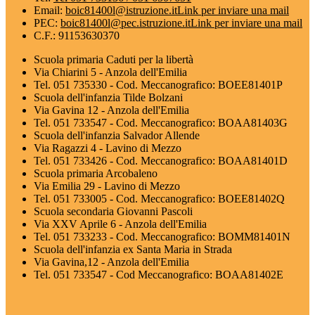
Email:
boic81400l@istruzione.it
Link per inviare una mail
PEC:
boic81400l@pec.istruzione.it
Link per inviare una mail
C.F.: 91153630370
Scuola primaria Caduti per la libertà
Via Chiarini 5 - Anzola dell'Emilia
Tel. 051 735330 - Cod. Meccanografico: BOEE81401P
Scuola dell'infanzia Tilde Bolzani
Via Gavina 12 - Anzola dell'Emilia
Tel. 051 733547 - Cod. Meccanografico: BOAA81403G
Scuola dell'infanzia Salvador Allende
Via Ragazzi 4 - Lavino di Mezzo
Tel. 051 733426 - Cod. Meccanografico: BOAA81401D
Scuola primaria Arcobaleno
Via Emilia 29 - Lavino di Mezzo
Tel. 051 733005 - Cod. Meccanografico: BOEE81402Q
Scuola secondaria Giovanni Pascoli
Via XXV Aprile 6 - Anzola dell'Emilia
Tel. 051 733233 - Cod. Meccanografico: BOMM81401N
Scuola dell'infanzia ex Santa Maria in Strada
Via Gavina,12 - Anzola dell'Emilia
Tel. 051 733547 - Cod Meccanografico: BOAA81402E