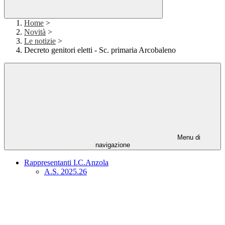
Home
>
Novità
>
Le notizie
>
Decreto genitori eletti - Sc. primaria Arcobaleno
Menu di
navigazione
Rappresentanti I.C.Anzola
A.S. 2025.26