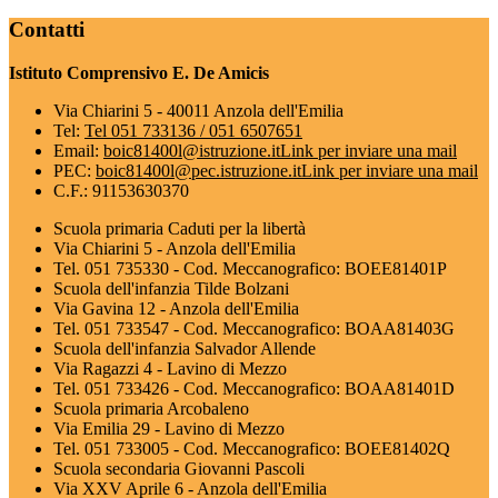
Contatti
Istituto Comprensivo E. De Amicis
Via Chiarini 5 - 40011 Anzola dell'Emilia
Tel:
Tel 051 733136 / 051 6507651
Email:
boic81400l@istruzione.it
Link per inviare una mail
PEC:
boic81400l@pec.istruzione.it
Link per inviare una mail
C.F.: 91153630370
Scuola primaria Caduti per la libertà
Via Chiarini 5 - Anzola dell'Emilia
Tel. 051 735330 - Cod. Meccanografico: BOEE81401P
Scuola dell'infanzia Tilde Bolzani
Via Gavina 12 - Anzola dell'Emilia
Tel. 051 733547 - Cod. Meccanografico: BOAA81403G
Scuola dell'infanzia Salvador Allende
Via Ragazzi 4 - Lavino di Mezzo
Tel. 051 733426 - Cod. Meccanografico: BOAA81401D
Scuola primaria Arcobaleno
Via Emilia 29 - Lavino di Mezzo
Tel. 051 733005 - Cod. Meccanografico: BOEE81402Q
Scuola secondaria Giovanni Pascoli
Via XXV Aprile 6 - Anzola dell'Emilia