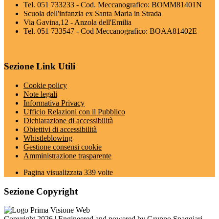
Tel. 051 733233 - Cod. Meccanografico: BOMM81401N
Scuola dell'infanzia ex Santa Maria in Strada
Via Gavina,12 - Anzola dell'Emilia
Tel. 051 733547 - Cod Meccanografico: BOAA81402E
Sezione Link Utili
Cookie policy
Note legali
Informativa Privacy
Ufficio Relazioni con il Pubblico
Dichiarazione di accessibilità
Obiettivi di accessibilità
Whistleblowing
Gestione consensi cookie
Amministrazione trasparente
Pagina visualizzata
339
volte
Sezione Copyright
Copyright 2026 | Engineered and powered by Gruppo Spaggiari