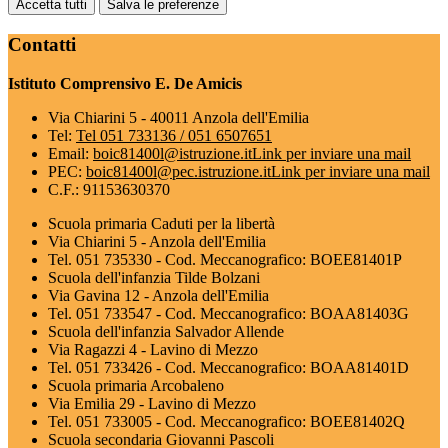
Accetta tutti
Salva le preferenze
Contatti
Istituto Comprensivo E. De Amicis
Via Chiarini 5 - 40011 Anzola dell'Emilia
Tel:
Tel 051 733136 / 051 6507651
Email:
boic81400l@istruzione.it
Link per inviare una mail
PEC:
boic81400l@pec.istruzione.it
Link per inviare una mail
C.F.: 91153630370
Scuola primaria Caduti per la libertà
Via Chiarini 5 - Anzola dell'Emilia
Tel. 051 735330 - Cod. Meccanografico: BOEE81401P
Scuola dell'infanzia Tilde Bolzani
Via Gavina 12 - Anzola dell'Emilia
Tel. 051 733547 - Cod. Meccanografico: BOAA81403G
Scuola dell'infanzia Salvador Allende
Via Ragazzi 4 - Lavino di Mezzo
Tel. 051 733426 - Cod. Meccanografico: BOAA81401D
Scuola primaria Arcobaleno
Via Emilia 29 - Lavino di Mezzo
Tel. 051 733005 - Cod. Meccanografico: BOEE81402Q
Scuola secondaria Giovanni Pascoli