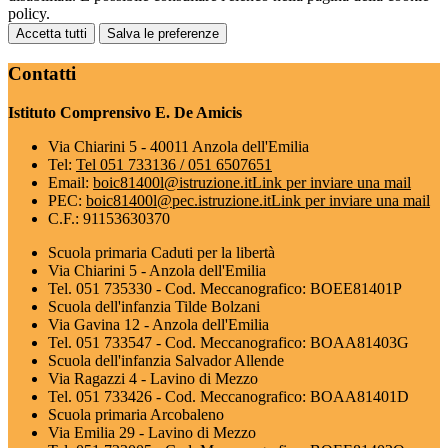
policy.
Accetta tutti
Salva le preferenze
Contatti
Istituto Comprensivo E. De Amicis
Via Chiarini 5 - 40011 Anzola dell'Emilia
Tel:
Tel 051 733136 / 051 6507651
Email:
boic81400l@istruzione.it
Link per inviare una mail
PEC:
boic81400l@pec.istruzione.it
Link per inviare una mail
C.F.: 91153630370
Scuola primaria Caduti per la libertà
Via Chiarini 5 - Anzola dell'Emilia
Tel. 051 735330 - Cod. Meccanografico: BOEE81401P
Scuola dell'infanzia Tilde Bolzani
Via Gavina 12 - Anzola dell'Emilia
Tel. 051 733547 - Cod. Meccanografico: BOAA81403G
Scuola dell'infanzia Salvador Allende
Via Ragazzi 4 - Lavino di Mezzo
Tel. 051 733426 - Cod. Meccanografico: BOAA81401D
Scuola primaria Arcobaleno
Via Emilia 29 - Lavino di Mezzo