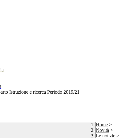
la
3
arto Istruzione e ricerca Periodo 2019/21
Home
>
Novità
>
Le notizie
>