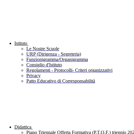
Istituto
Le Nostre Scuole
URP (Dirigenza - Segreteria)
Funzionigramma/Organigramma
Consiglio d'Istituto
Regolamenti - Protocolli- Criteri organizzativi
Privacy
Patto Educativo di Corresponsabilità
Didattica
Piano Triennale Offerta Formativa (P.T.O.F.) triennio 20