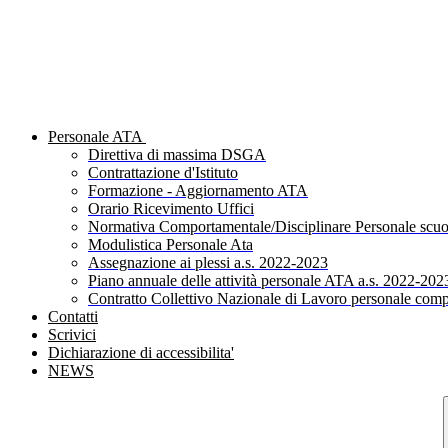
Personale ATA
Direttiva di massima DSGA
Contrattazione d'Istituto
Formazione - Aggiornamento ATA
Orario Ricevimento Uffici
Normativa Comportamentale/Disciplinare Personale scuo
Modulistica Personale Ata
Assegnazione ai plessi a.s. 2022-2023
Piano annuale delle attività personale ATA a.s. 2022-202
Contratto Collettivo Nazionale di Lavoro personale comp
Contatti
Scrivici
Dichiarazione di accessibilita'
NEWS