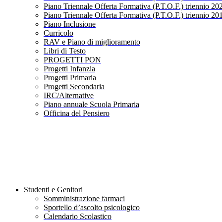
Piano Triennale Offerta Formativa (P.T.O.F.) triennio 20
Piano Triennale Offerta Formativa (P.T.O.F.) triennio 20
Piano Inclusione
Curricolo
RAV e Piano di miglioramento
Libri di Testo
PROGETTI PON
Progetti Infanzia
Progetti Primaria
Progetti Secondaria
IRC/Alternative
Piano annuale Scuola Primaria
Officina del Pensiero
Studenti e Genitori
Somministrazione farmaci
Sportello d’ascolto psicologico
Calendario Scolastico