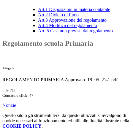
Art.1 Disposizioni in materia contabile
Art.2 Divieto di fumo
Art.3 Approvazione del regolamento
Art.4 Modifica del regolamento
Art. 5 Casi non previsti dal regolamento
Regolamento scuola Primaria
Allegati
REGOLAMENTO PRIMARIA Approvato_18_05_21-1.pdf
File PDF
Contatore click: 47
Notizie
Questo sito o gli strumenti terzi da questo utilizzati si avvalgono di
cookie necessari al funzionamento ed utili alle finalità illustrate nella
COOKIE POLICY
.