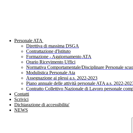
Personale ATA
Direttiva di massima DSGA
Contrattazione d'Istituto
Formazione - Aggiornamento ATA
Orario Ricevimento Uffici
Normativa Comportamentale/Disciplinare Personale scuo
Modulistica Personale Ata
Assegnazione ai plessi a.s. 2022-2023
Piano annuale delle attività personale ATA a.s. 2022-202
Contratto Collettivo Nazionale di Lavoro personale comp
Contatti
Scrivici
Dichiarazione di accessibilita'
NEWS