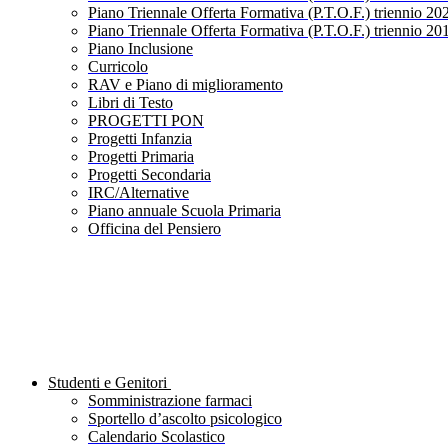
Piano Triennale Offerta Formativa (P.T.O.F.) triennio 20
Piano Triennale Offerta Formativa (P.T.O.F.) triennio 20
Piano Inclusione
Curricolo
RAV e Piano di miglioramento
Libri di Testo
PROGETTI PON
Progetti Infanzia
Progetti Primaria
Progetti Secondaria
IRC/Alternative
Piano annuale Scuola Primaria
Officina del Pensiero
Studenti e Genitori
Somministrazione farmaci
Sportello d’ascolto psicologico
Calendario Scolastico