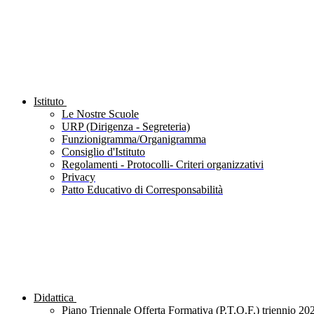
Istituto
Le Nostre Scuole
URP (Dirigenza - Segreteria)
Funzionigramma/Organigramma
Consiglio d'Istituto
Regolamenti - Protocolli- Criteri organizzativi
Privacy
Patto Educativo di Corresponsabilità
Didattica
Piano Triennale Offerta Formativa (P.T.O.F.) triennio 20