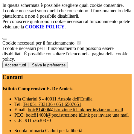
In questa schermata è possibile scegliere quali cookie consentire.
I cookie necessari sono quelli che consentono il funzionamento della
piattaforma e non è possibile disabilitarli.
Per conoscere quali sono i cookie necessari al funzionamento potete
visionare la
COOKIE POLICY
.
Cookie necessari per il funzionamento
I cookie necessari per il funzionamento non possono essere
disabilitati. È possibile consultare l'elenco nella pagina della cookie
policy.
Accetta tutti
Salva le preferenze
Contatti
Istituto Comprensivo E. De Amicis
Via Chiarini 5 - 40011 Anzola dell'Emilia
Tel:
Tel 051 733136 / 051 6507651
Email:
boic81400l@istruzione.it
Link per inviare una mail
PEC:
boic81400l@pec.istruzione.it
Link per inviare una mail
C.F.: 91153630370
Scuola primaria Caduti per la libertà