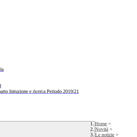
la
3
arto Istruzione e ricerca Periodo 2019/21
Home
>
Novità
>
Le notizie
>