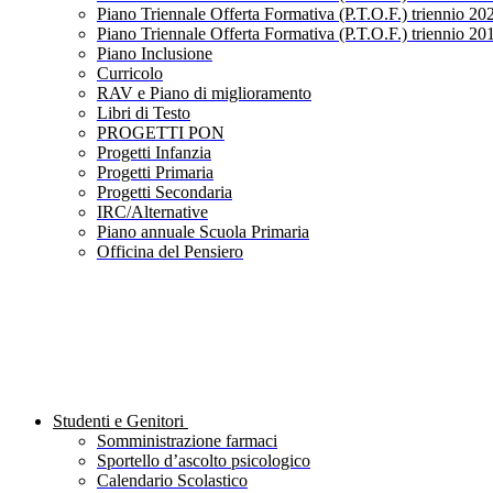
Piano Triennale Offerta Formativa (P.T.O.F.) triennio 20
Piano Triennale Offerta Formativa (P.T.O.F.) triennio 20
Piano Inclusione
Curricolo
RAV e Piano di miglioramento
Libri di Testo
PROGETTI PON
Progetti Infanzia
Progetti Primaria
Progetti Secondaria
IRC/Alternative
Piano annuale Scuola Primaria
Officina del Pensiero
Studenti e Genitori
Somministrazione farmaci
Sportello d’ascolto psicologico
Calendario Scolastico