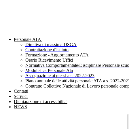
Personale ATA
Direttiva di massima DSGA
Contrattazione d'Istituto
Formazione - Aggiornamento ATA
Orario Ricevimento Uffici
Normativa Comportamentale/Disciplinare Personale scuo
Modulistica Personale Ata
Assegnazione ai plessi a.s. 2022-2023
Piano annuale delle attività personale ATA a.s. 2022-202
Contratto Collettivo Nazionale di Lavoro personale comp
Contatti
Scrivici
Dichiarazione di accessibilita'
NEWS