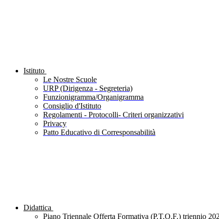
Istituto
Le Nostre Scuole
URP (Dirigenza - Segreteria)
Funzionigramma/Organigramma
Consiglio d'Istituto
Regolamenti - Protocolli- Criteri organizzativi
Privacy
Patto Educativo di Corresponsabilità
Didattica
Piano Triennale Offerta Formativa (P.T.O.F.) triennio 20