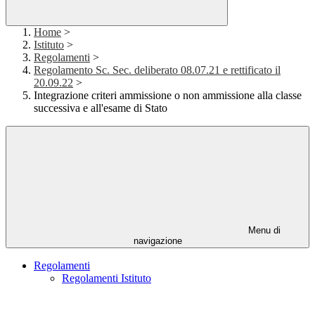
Home
>
Istituto
>
Regolamenti
>
Regolamento Sc. Sec. deliberato 08.07.21 e rettificato il
20.09.22
>
Integrazione criteri ammissione o non ammissione alla classe
successiva e all'esame di Stato
Menu di
navigazione
Regolamenti
Regolamenti Istituto