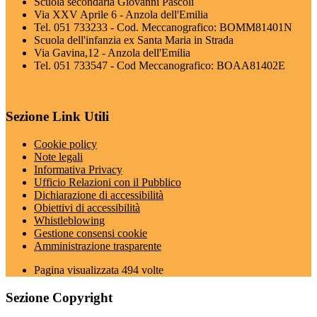
Scuola secondaria Giovanni Pascoli
Via XXV Aprile 6 - Anzola dell'Emilia
Tel. 051 733233 - Cod. Meccanografico: BOMM81401N
Scuola dell'infanzia ex Santa Maria in Strada
Via Gavina,12 - Anzola dell'Emilia
Tel. 051 733547 - Cod Meccanografico: BOAA81402E
Sezione Link Utili
Cookie policy
Note legali
Informativa Privacy
Ufficio Relazioni con il Pubblico
Dichiarazione di accessibilità
Obiettivi di accessibilità
Whistleblowing
Gestione consensi cookie
Amministrazione trasparente
Pagina visualizzata
494
volte
Sezione Copyright