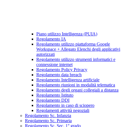
Piano utilizzo Intelligenza (PUIA)
Regolamento IA
Regolamento utilizzo piattaforma Google
Workspace + Allegato Elenchi degli applicativi
autorizzati
Regolamento utilizzo strumenti informatici e
connessione internet
Regolamento Policy Privacy
Regolamento data breach
Regolamento Intelligenza artificiale
Regolamento riunioni in modalità telematica
Regolamento degli organi collegiali a distanza
Regolamento Istituto
Regolamento DDI
Regolamento in caso di sciopero
Regolamenti attività negoziali
Regolamento Sc. Infanzia
Regolamento Sc. Primaria
Regolamento Sc. Sec. 1° grado