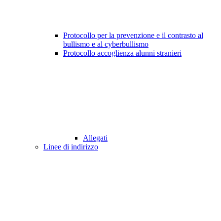
Protocollo per la prevenzione e il contrasto al
bullismo e al cyberbullismo
Protocollo accoglienza alunni stranieri
Allegati
Linee di indirizzo