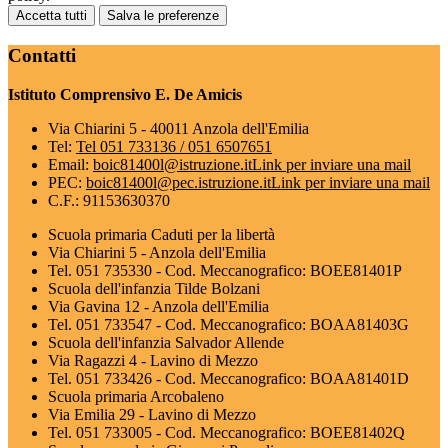
Accetta tutti
Salva le preferenze
Contatti
Istituto Comprensivo E. De Amicis
Via Chiarini 5 - 40011 Anzola dell'Emilia
Tel:
Tel 051 733136 / 051 6507651
Email:
boic81400l@istruzione.it
Link per inviare una mail
PEC:
boic81400l@pec.istruzione.it
Link per inviare una mail
C.F.: 91153630370
Scuola primaria Caduti per la libertà
Via Chiarini 5 - Anzola dell'Emilia
Tel. 051 735330 - Cod. Meccanografico: BOEE81401P
Scuola dell'infanzia Tilde Bolzani
Via Gavina 12 - Anzola dell'Emilia
Tel. 051 733547 - Cod. Meccanografico: BOAA81403G
Scuola dell'infanzia Salvador Allende
Via Ragazzi 4 - Lavino di Mezzo
Tel. 051 733426 - Cod. Meccanografico: BOAA81401D
Scuola primaria Arcobaleno
Via Emilia 29 - Lavino di Mezzo
Tel. 051 733005 - Cod. Meccanografico: BOEE81402Q