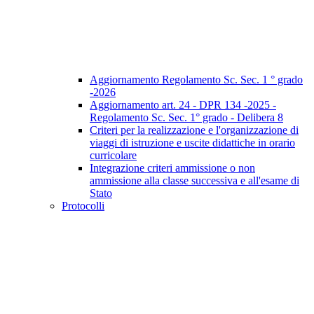
Aggiornamento Regolamento Sc. Sec. 1 ° grado
-2026
Aggiornamento art. 24 - DPR 134 -2025 -
Regolamento Sc. Sec. 1° grado - Delibera 8
Criteri per la realizzazione e l'organizzazione di
viaggi di istruzione e uscite didattiche in orario
curricolare
Integrazione criteri ammissione o non
ammissione alla classe successiva e all'esame di
Stato
Protocolli