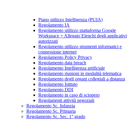
Piano utilizzo Intelligenza (PUIA)
Regolamento IA
Regolamento utilizzo piattaforma Google
Workspace + Allegato Elenchi degli applicativi
autorizzati
Regolamento utilizzo strumenti informatici e
connessione internet
Regolamento Policy Privacy
Regolamento data breach
Regolamento Intelligenza artificiale
Regolamento riunioni in modalità telematica
Regolamento degli organi collegiali a distanza
Regolamento Istituto
Regolamento DDI
Regolamento in caso di sciopero
Regolamenti attività negoziali
Regolamento Sc. Infanzia
Regolamento Sc. Primaria
Regolamento Sc. Sec. 1° grado