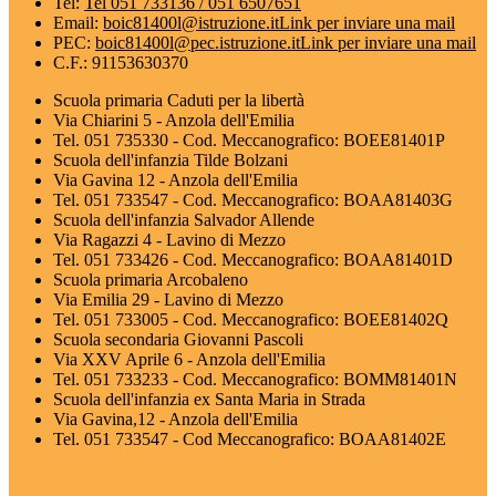
Tel:
Tel 051 733136 / 051 6507651
Email:
boic81400l@istruzione.it
Link per inviare una mail
PEC:
boic81400l@pec.istruzione.it
Link per inviare una mail
C.F.: 91153630370
Scuola primaria Caduti per la libertà
Via Chiarini 5 - Anzola dell'Emilia
Tel. 051 735330 - Cod. Meccanografico: BOEE81401P
Scuola dell'infanzia Tilde Bolzani
Via Gavina 12 - Anzola dell'Emilia
Tel. 051 733547 - Cod. Meccanografico: BOAA81403G
Scuola dell'infanzia Salvador Allende
Via Ragazzi 4 - Lavino di Mezzo
Tel. 051 733426 - Cod. Meccanografico: BOAA81401D
Scuola primaria Arcobaleno
Via Emilia 29 - Lavino di Mezzo
Tel. 051 733005 - Cod. Meccanografico: BOEE81402Q
Scuola secondaria Giovanni Pascoli
Via XXV Aprile 6 - Anzola dell'Emilia
Tel. 051 733233 - Cod. Meccanografico: BOMM81401N
Scuola dell'infanzia ex Santa Maria in Strada
Via Gavina,12 - Anzola dell'Emilia
Tel. 051 733547 - Cod Meccanografico: BOAA81402E