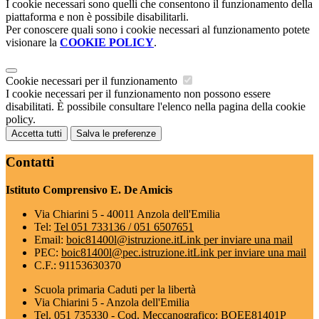
I cookie necessari sono quelli che consentono il funzionamento della
piattaforma e non è possibile disabilitarli.
Per conoscere quali sono i cookie necessari al funzionamento potete
visionare la
COOKIE POLICY
.
Cookie necessari per il funzionamento
I cookie necessari per il funzionamento non possono essere
disabilitati. È possibile consultare l'elenco nella pagina della cookie
policy.
Accetta tutti
Salva le preferenze
Contatti
Istituto Comprensivo E. De Amicis
Via Chiarini 5 - 40011 Anzola dell'Emilia
Tel:
Tel 051 733136 / 051 6507651
Email:
boic81400l@istruzione.it
Link per inviare una mail
PEC:
boic81400l@pec.istruzione.it
Link per inviare una mail
C.F.: 91153630370
Scuola primaria Caduti per la libertà
Via Chiarini 5 - Anzola dell'Emilia
Tel. 051 735330 - Cod. Meccanografico: BOEE81401P