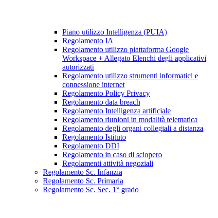
Piano utilizzo Intelligenza (PUIA)
Regolamento IA
Regolamento utilizzo piattaforma Google
Workspace + Allegato Elenchi degli applicativi
autorizzati
Regolamento utilizzo strumenti informatici e
connessione internet
Regolamento Policy Privacy
Regolamento data breach
Regolamento Intelligenza artificiale
Regolamento riunioni in modalità telematica
Regolamento degli organi collegiali a distanza
Regolamento Istituto
Regolamento DDI
Regolamento in caso di sciopero
Regolamenti attività negoziali
Regolamento Sc. Infanzia
Regolamento Sc. Primaria
Regolamento Sc. Sec. 1° grado