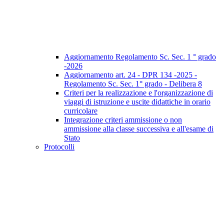
Aggiornamento Regolamento Sc. Sec. 1 ° grado
-2026
Aggiornamento art. 24 - DPR 134 -2025 -
Regolamento Sc. Sec. 1° grado - Delibera 8
Criteri per la realizzazione e l'organizzazione di
viaggi di istruzione e uscite didattiche in orario
curricolare
Integrazione criteri ammissione o non
ammissione alla classe successiva e all'esame di
Stato
Protocolli