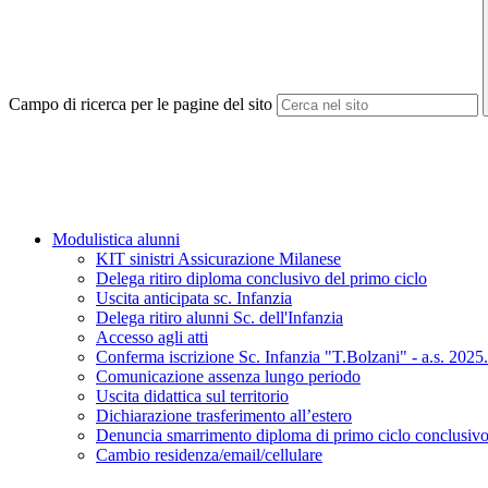
Campo di ricerca per le pagine del sito
Modulistica alunni
KIT sinistri Assicurazione Milanese
Delega ritiro diploma conclusivo del primo ciclo
Uscita anticipata sc. Infanzia
Delega ritiro alunni Sc. dell'Infanzia
Accesso agli atti
Conferma iscrizione Sc. Infanzia "T.Bolzani" - a.s. 2025
Comunicazione assenza lungo periodo
Uscita didattica sul territorio
Dichiarazione trasferimento all’estero
Denuncia smarrimento diploma di primo ciclo conclusiv
Cambio residenza/email/cellulare