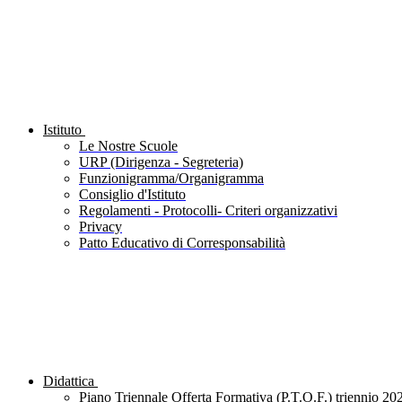
Istituto
Le Nostre Scuole
URP (Dirigenza - Segreteria)
Funzionigramma/Organigramma
Consiglio d'Istituto
Regolamenti - Protocolli- Criteri organizzativi
Privacy
Patto Educativo di Corresponsabilità
Didattica
Piano Triennale Offerta Formativa (P.T.O.F.) triennio 20