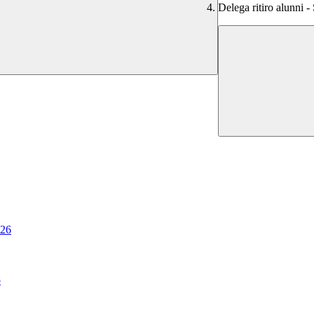
Delega ritiro alunni -
.26
o