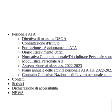
Personale ATA
Direttiva di massima DSGA
Contrattazione d'Istituto
Formazione - Aggiornamento ATA
Orario Ricevimento Uffici
Normativa Comportamentale/Disciplinare Personale scuo
Modulistica Personale Ata
Assegnazione ai plessi a.s. 2022-2023
Piano annuale delle attività personale ATA a.s. 2022-202
Contratto Collettivo Nazionale di Lavoro personale comp
Contatti
Scrivici
Dichiarazione di accessibilita'
NEWS