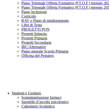
Piano Triennale Offerta Formativa (P.T.O.F.) triennio 20
Piano Triennale Offerta Formativa (P.T.O.F.) triennio 20
Piano Inclusione
Curricolo
RAV e Piano di miglioramento
Libri di Testo
PROGETTI PON
Progetti Infanzia
Progetti Primaria
Progetti Secondaria
IRC/Alternative
Piano annuale Scuola Primaria
Officina del Pensiero
Studenti e Genitori
Somministrazione farmaci
Sportello d’ascolto psicologico
Calendario Scolastico