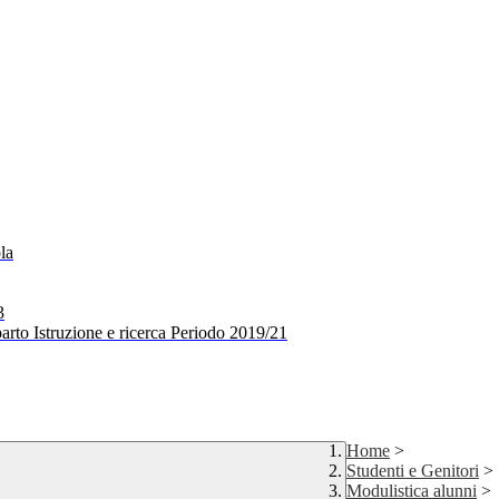
la
3
arto Istruzione e ricerca Periodo 2019/21
Home
>
Studenti e Genitori
>
Modulistica alunni
>