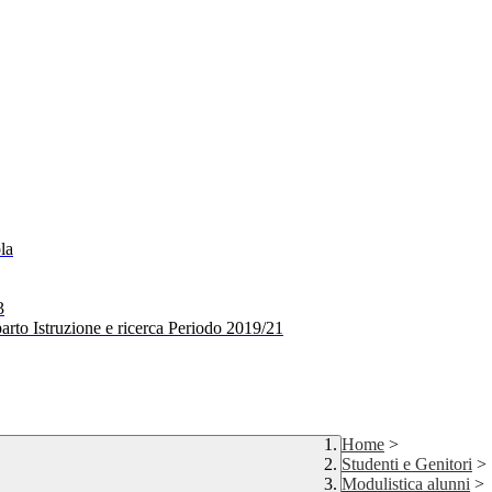
la
3
arto Istruzione e ricerca Periodo 2019/21
Home
>
Studenti e Genitori
>
Modulistica alunni
>