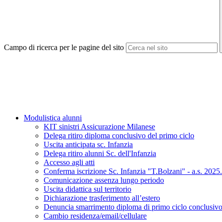
Campo di ricerca per le pagine del sito
Modulistica alunni
KIT sinistri Assicurazione Milanese
Delega ritiro diploma conclusivo del primo ciclo
Uscita anticipata sc. Infanzia
Delega ritiro alunni Sc. dell'Infanzia
Accesso agli atti
Conferma iscrizione Sc. Infanzia "T.Bolzani" - a.s. 2025
Comunicazione assenza lungo periodo
Uscita didattica sul territorio
Dichiarazione trasferimento all’estero
Denuncia smarrimento diploma di primo ciclo conclusiv
Cambio residenza/email/cellulare