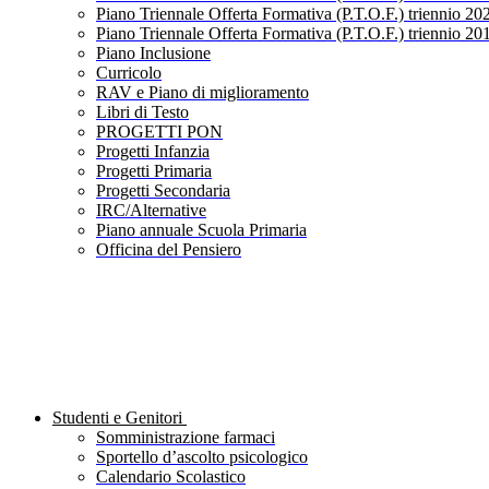
Piano Triennale Offerta Formativa (P.T.O.F.) triennio 20
Piano Triennale Offerta Formativa (P.T.O.F.) triennio 20
Piano Inclusione
Curricolo
RAV e Piano di miglioramento
Libri di Testo
PROGETTI PON
Progetti Infanzia
Progetti Primaria
Progetti Secondaria
IRC/Alternative
Piano annuale Scuola Primaria
Officina del Pensiero
Studenti e Genitori
Somministrazione farmaci
Sportello d’ascolto psicologico
Calendario Scolastico