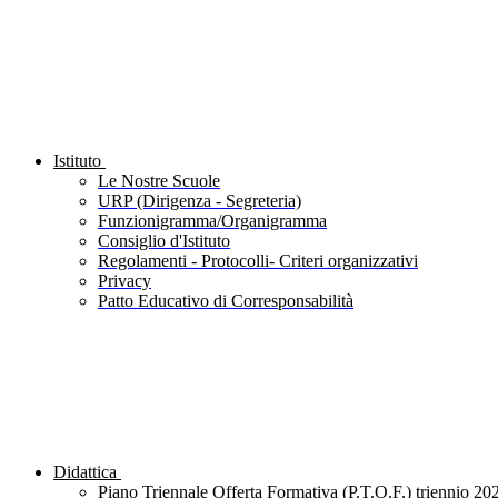
Istituto
Le Nostre Scuole
URP (Dirigenza - Segreteria)
Funzionigramma/Organigramma
Consiglio d'Istituto
Regolamenti - Protocolli- Criteri organizzativi
Privacy
Patto Educativo di Corresponsabilità
Didattica
Piano Triennale Offerta Formativa (P.T.O.F.) triennio 20