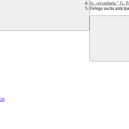
Sc. secondaria " G. P
Delega uscita anticipa
.26
o