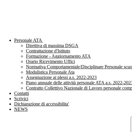
Personale ATA
Direttiva di massima DSGA
Contrattazione d'Istituto
Formazione - Aggiornamento ATA
Orario Ricevimento Uffici
Normativa Comportamentale/Disciplinare Personale scuo
Modulistica Personale Ata
Assegnazione ai plessi a.s. 2022-2023
Piano annuale delle attività personale ATA a.s. 2022-202
Contratto Collettivo Nazionale di Lavoro personale comp
Contatti
Scrivici
Dichiarazione di accessibilita'
NEWS