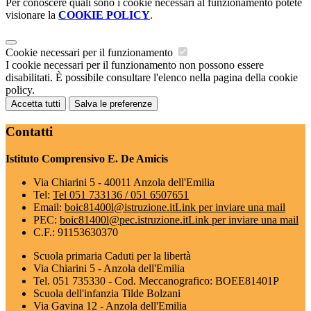
Per conoscere quali sono i cookie necessari al funzionamento potete
visionare la
COOKIE POLICY
.
Cookie necessari per il funzionamento
I cookie necessari per il funzionamento non possono essere
disabilitati. È possibile consultare l'elenco nella pagina della cookie
policy.
Accetta tutti
Salva le preferenze
Contatti
Istituto Comprensivo E. De Amicis
Via Chiarini 5 - 40011 Anzola dell'Emilia
Tel:
Tel 051 733136 / 051 6507651
Email:
boic81400l@istruzione.it
Link per inviare una mail
PEC:
boic81400l@pec.istruzione.it
Link per inviare una mail
C.F.: 91153630370
Scuola primaria Caduti per la libertà
Via Chiarini 5 - Anzola dell'Emilia
Tel. 051 735330 - Cod. Meccanografico: BOEE81401P
Scuola dell'infanzia Tilde Bolzani
Via Gavina 12 - Anzola dell'Emilia