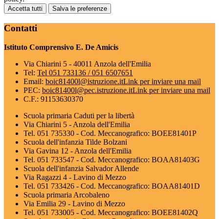
Accetta tutti
Salva le preferenze
Contatti
Istituto Comprensivo E. De Amicis
Via Chiarini 5 - 40011 Anzola dell'Emilia
Tel:
Tel 051 733136 / 051 6507651
Email:
boic81400l@istruzione.it
Link per inviare una mail
PEC:
boic81400l@pec.istruzione.it
Link per inviare una mail
C.F.: 91153630370
Scuola primaria Caduti per la libertà
Via Chiarini 5 - Anzola dell'Emilia
Tel. 051 735330 - Cod. Meccanografico: BOEE81401P
Scuola dell'infanzia Tilde Bolzani
Via Gavina 12 - Anzola dell'Emilia
Tel. 051 733547 - Cod. Meccanografico: BOAA81403G
Scuola dell'infanzia Salvador Allende
Via Ragazzi 4 - Lavino di Mezzo
Tel. 051 733426 - Cod. Meccanografico: BOAA81401D
Scuola primaria Arcobaleno
Via Emilia 29 - Lavino di Mezzo
Tel. 051 733005 - Cod. Meccanografico: BOEE81402Q