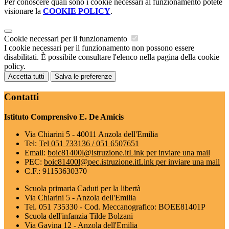
Per conoscere quali sono i cookie necessari al funzionamento potete
visionare la
COOKIE POLICY
.
Cookie necessari per il funzionamento
I cookie necessari per il funzionamento non possono essere
disabilitati. È possibile consultare l'elenco nella pagina della cookie
policy.
Accetta tutti
Salva le preferenze
Contatti
Istituto Comprensivo E. De Amicis
Via Chiarini 5 - 40011 Anzola dell'Emilia
Tel:
Tel 051 733136 / 051 6507651
Email:
boic81400l@istruzione.it
Link per inviare una mail
PEC:
boic81400l@pec.istruzione.it
Link per inviare una mail
C.F.: 91153630370
Scuola primaria Caduti per la libertà
Via Chiarini 5 - Anzola dell'Emilia
Tel. 051 735330 - Cod. Meccanografico: BOEE81401P
Scuola dell'infanzia Tilde Bolzani
Via Gavina 12 - Anzola dell'Emilia