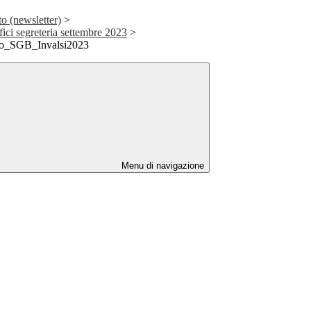
to (newsletter)
>
fici segreteria settembre 2023
>
ro_SGB_Invalsi2023
Menu di navigazione