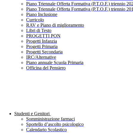
Piano Triennale Offerta Formativa (P.T.O.F.) triennio 20
Piano Triennale Offerta Formativa (P.T.O.F.) triennio 20
Piano Inclusione
Curricolo
RAV e Piano di miglioramento
Libri di Testo
PROGETTI PON
Progetti Infanzia
Progetti Primaria
Progetti Secondaria
IRC/Alternative
Piano annuale Scuola Primaria
Officina del Pensiero
Studenti e Genitori
Somministrazione farmaci
Sportello d’ascolto psicologico
Calendario Scolastico