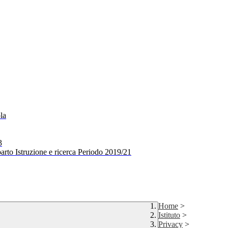
la
3
arto Istruzione e ricerca Periodo 2019/21
Home
>
Istituto
>
Privacy
>