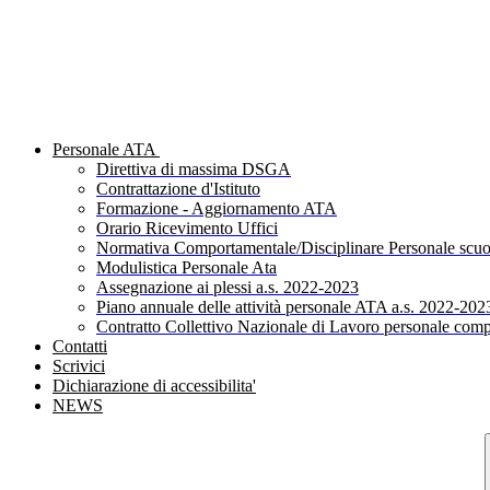
Personale ATA
Direttiva di massima DSGA
Contrattazione d'Istituto
Formazione - Aggiornamento ATA
Orario Ricevimento Uffici
Normativa Comportamentale/Disciplinare Personale scuo
Modulistica Personale Ata
Assegnazione ai plessi a.s. 2022-2023
Piano annuale delle attività personale ATA a.s. 2022-202
Contratto Collettivo Nazionale di Lavoro personale comp
Contatti
Scrivici
Dichiarazione di accessibilita'
NEWS