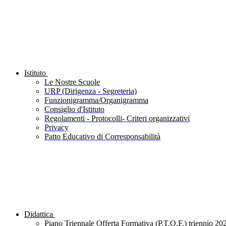
Istituto
Le Nostre Scuole
URP (Dirigenza - Segreteria)
Funzionigramma/Organigramma
Consiglio d'Istituto
Regolamenti - Protocolli- Criteri organizzativi
Privacy
Patto Educativo di Corresponsabilità
Didattica
Piano Triennale Offerta Formativa (P.T.O.F.) triennio 20