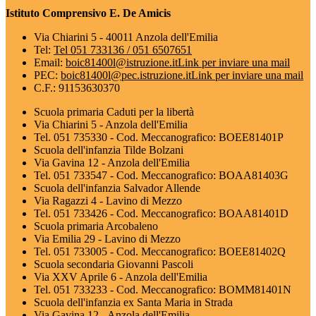
Istituto Comprensivo E. De Amicis
Via Chiarini 5 - 40011 Anzola dell'Emilia
Tel:
Tel 051 733136 / 051 6507651
Email:
boic81400l@istruzione.it
Link per inviare una mail
PEC:
boic81400l@pec.istruzione.it
Link per inviare una mail
C.F.: 91153630370
Scuola primaria Caduti per la libertà
Via Chiarini 5 - Anzola dell'Emilia
Tel. 051 735330 - Cod. Meccanografico: BOEE81401P
Scuola dell'infanzia Tilde Bolzani
Via Gavina 12 - Anzola dell'Emilia
Tel. 051 733547 - Cod. Meccanografico: BOAA81403G
Scuola dell'infanzia Salvador Allende
Via Ragazzi 4 - Lavino di Mezzo
Tel. 051 733426 - Cod. Meccanografico: BOAA81401D
Scuola primaria Arcobaleno
Via Emilia 29 - Lavino di Mezzo
Tel. 051 733005 - Cod. Meccanografico: BOEE81402Q
Scuola secondaria Giovanni Pascoli
Via XXV Aprile 6 - Anzola dell'Emilia
Tel. 051 733233 - Cod. Meccanografico: BOMM81401N
Scuola dell'infanzia ex Santa Maria in Strada
Via Gavina,12 - Anzola dell'Emilia