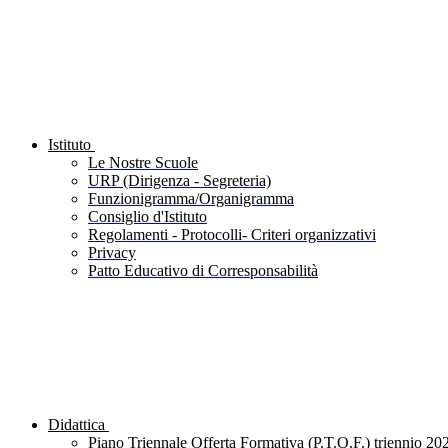
Istituto
Le Nostre Scuole
URP (Dirigenza - Segreteria)
Funzionigramma/Organigramma
Consiglio d'Istituto
Regolamenti - Protocolli- Criteri organizzativi
Privacy
Patto Educativo di Corresponsabilità
Didattica
Piano Triennale Offerta Formativa (P.T.O.F.) triennio 20