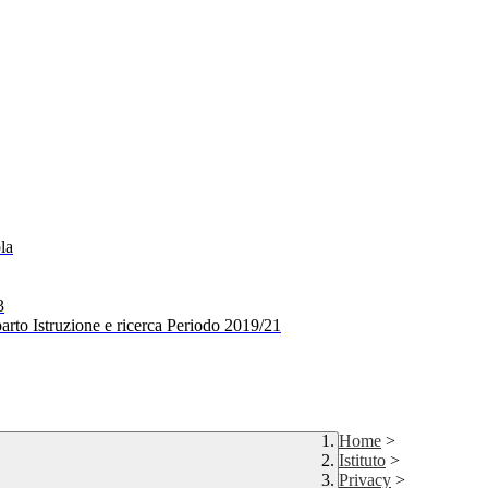
la
3
arto Istruzione e ricerca Periodo 2019/21
Home
>
Istituto
>
Privacy
>