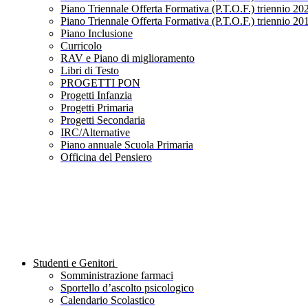
Piano Triennale Offerta Formativa (P.T.O.F.) triennio 20
Piano Triennale Offerta Formativa (P.T.O.F.) triennio 20
Piano Inclusione
Curricolo
RAV e Piano di miglioramento
Libri di Testo
PROGETTI PON
Progetti Infanzia
Progetti Primaria
Progetti Secondaria
IRC/Alternative
Piano annuale Scuola Primaria
Officina del Pensiero
Studenti e Genitori
Somministrazione farmaci
Sportello d’ascolto psicologico
Calendario Scolastico