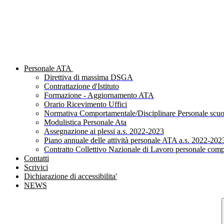
Personale ATA
Direttiva di massima DSGA
Contrattazione d'Istituto
Formazione - Aggiornamento ATA
Orario Ricevimento Uffici
Normativa Comportamentale/Disciplinare Personale scuo
Modulistica Personale Ata
Assegnazione ai plessi a.s. 2022-2023
Piano annuale delle attività personale ATA a.s. 2022-202
Contratto Collettivo Nazionale di Lavoro personale comp
Contatti
Scrivici
Dichiarazione di accessibilita'
NEWS