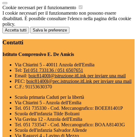
Cookie necessari per il funzionamento
I cookie necessari per il funzionamento non possono essere
disabilitati. È possibile consultare l'elenco nella pagina della cookie
policy.
Accetta tutti
Salva le preferenze
Contatti
Istituto Comprensivo E. De Amicis
Via Chiarini 5 - 40011 Anzola dell'Emilia
Tel:
Tel 051 733136 / 051 6507651
Email:
boic81400l@istruzione.it
Link per inviare una mail
PEC:
boic81400l@pec.istruzione.it
Link per inviare una mail
C.F.: 91153630370
Scuola primaria Caduti per la libertà
Via Chiarini 5 - Anzola dell'Emilia
Tel. 051 735330 - Cod. Meccanografico: BOEE81401P
Scuola dell'infanzia Tilde Bolzani
Via Gavina 12 - Anzola dell'Emilia
Tel. 051 733547 - Cod. Meccanografico: BOAA81403G
Scuola dell'infanzia Salvador Allende
Via Ragazzi 4 - Lavino di Mezzo