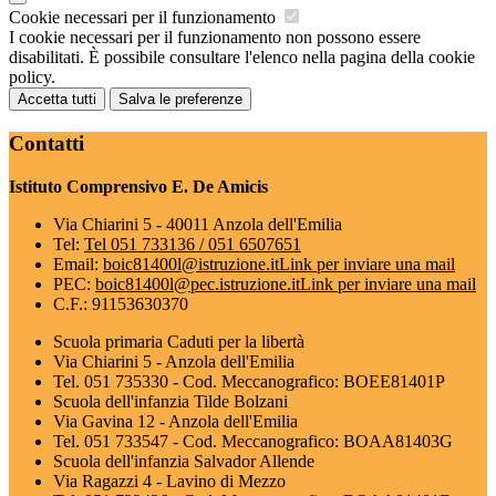
Cookie necessari per il funzionamento
I cookie necessari per il funzionamento non possono essere
disabilitati. È possibile consultare l'elenco nella pagina della cookie
policy.
Accetta tutti
Salva le preferenze
Contatti
Istituto Comprensivo E. De Amicis
Via Chiarini 5 - 40011 Anzola dell'Emilia
Tel:
Tel 051 733136 / 051 6507651
Email:
boic81400l@istruzione.it
Link per inviare una mail
PEC:
boic81400l@pec.istruzione.it
Link per inviare una mail
C.F.: 91153630370
Scuola primaria Caduti per la libertà
Via Chiarini 5 - Anzola dell'Emilia
Tel. 051 735330 - Cod. Meccanografico: BOEE81401P
Scuola dell'infanzia Tilde Bolzani
Via Gavina 12 - Anzola dell'Emilia
Tel. 051 733547 - Cod. Meccanografico: BOAA81403G
Scuola dell'infanzia Salvador Allende
Via Ragazzi 4 - Lavino di Mezzo