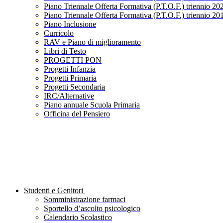
Piano Triennale Offerta Formativa (P.T.O.F.) triennio 20
Piano Triennale Offerta Formativa (P.T.O.F.) triennio 20
Piano Inclusione
Curricolo
RAV e Piano di miglioramento
Libri di Testo
PROGETTI PON
Progetti Infanzia
Progetti Primaria
Progetti Secondaria
IRC/Alternative
Piano annuale Scuola Primaria
Officina del Pensiero
Studenti e Genitori
Somministrazione farmaci
Sportello d’ascolto psicologico
Calendario Scolastico