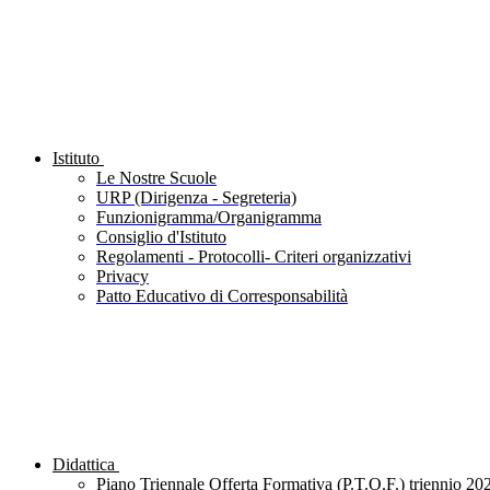
Istituto
Le Nostre Scuole
URP (Dirigenza - Segreteria)
Funzionigramma/Organigramma
Consiglio d'Istituto
Regolamenti - Protocolli- Criteri organizzativi
Privacy
Patto Educativo di Corresponsabilità
Didattica
Piano Triennale Offerta Formativa (P.T.O.F.) triennio 20