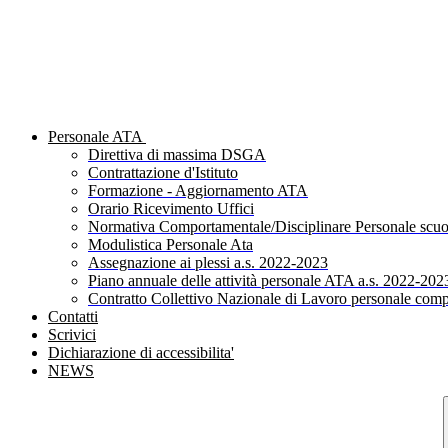
Personale ATA
Direttiva di massima DSGA
Contrattazione d'Istituto
Formazione - Aggiornamento ATA
Orario Ricevimento Uffici
Normativa Comportamentale/Disciplinare Personale scuo
Modulistica Personale Ata
Assegnazione ai plessi a.s. 2022-2023
Piano annuale delle attività personale ATA a.s. 2022-202
Contratto Collettivo Nazionale di Lavoro personale comp
Contatti
Scrivici
Dichiarazione di accessibilita'
NEWS