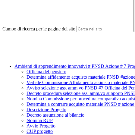
Campo di ricerca per le pagine del sito
Ambienti di apprendimento innovativi # PNSD Azione # 7 Proge
Officina del pensiero
Determina affidamento acquisto materiale PNSD #azione 
Verbale Commissione Affidamento acquisto materiale PN
Avviso selezione ass. amm.vo PNSD #7 Officina del Pen
Decreto procedura selezione ass. amm.vo supporto PNSD 
Nomina Commissione per procedura comparativa acquisto
Determina a contrarre acquisto materiale PNSD # azione 
Descrizione Progetto
Decreto assunzione al bilancio
Nomina RUP
Avvio Progetto
CUP progetto