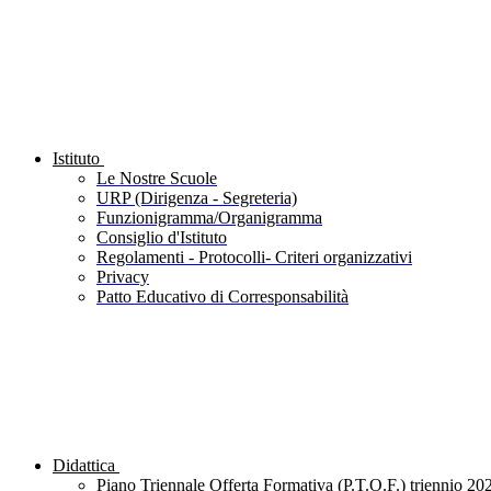
Istituto
Le Nostre Scuole
URP (Dirigenza - Segreteria)
Funzionigramma/Organigramma
Consiglio d'Istituto
Regolamenti - Protocolli- Criteri organizzativi
Privacy
Patto Educativo di Corresponsabilità
Didattica
Piano Triennale Offerta Formativa (P.T.O.F.) triennio 20