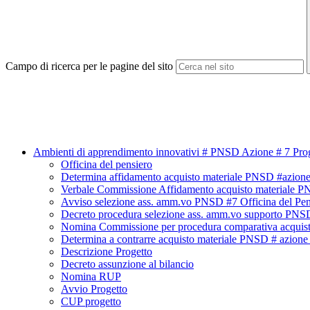
Campo di ricerca per le pagine del sito
Ambienti di apprendimento innovativi # PNSD Azione # 7 Proge
Officina del pensiero
Determina affidamento acquisto materiale PNSD #azione 
Verbale Commissione Affidamento acquisto materiale PN
Avviso selezione ass. amm.vo PNSD #7 Officina del Pen
Decreto procedura selezione ass. amm.vo supporto PNSD 
Nomina Commissione per procedura comparativa acquisto
Determina a contrarre acquisto materiale PNSD # azione 
Descrizione Progetto
Decreto assunzione al bilancio
Nomina RUP
Avvio Progetto
CUP progetto