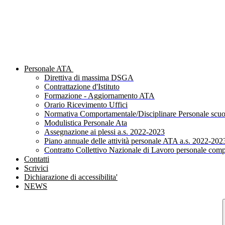
Personale ATA
Direttiva di massima DSGA
Contrattazione d'Istituto
Formazione - Aggiornamento ATA
Orario Ricevimento Uffici
Normativa Comportamentale/Disciplinare Personale scuo
Modulistica Personale Ata
Assegnazione ai plessi a.s. 2022-2023
Piano annuale delle attività personale ATA a.s. 2022-202
Contratto Collettivo Nazionale di Lavoro personale comp
Contatti
Scrivici
Dichiarazione di accessibilita'
NEWS