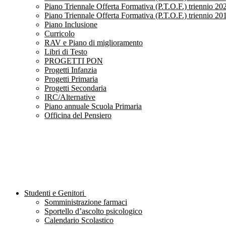
Piano Triennale Offerta Formativa (P.T.O.F.) triennio 20
Piano Triennale Offerta Formativa (P.T.O.F.) triennio 20
Piano Inclusione
Curricolo
RAV e Piano di miglioramento
Libri di Testo
PROGETTI PON
Progetti Infanzia
Progetti Primaria
Progetti Secondaria
IRC/Alternative
Piano annuale Scuola Primaria
Officina del Pensiero
Studenti e Genitori
Somministrazione farmaci
Sportello d’ascolto psicologico
Calendario Scolastico