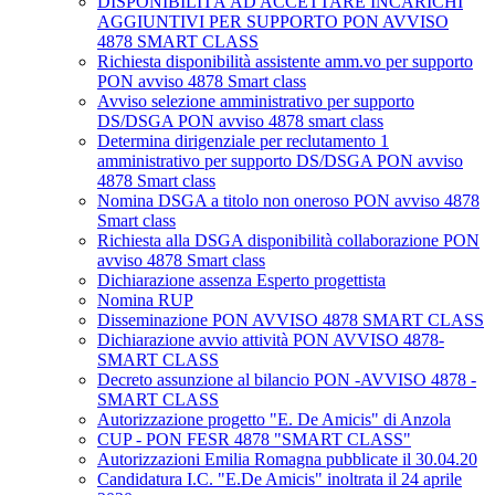
DISPONIBILITÀ AD ACCETTARE INCARICHI
AGGIUNTIVI PER SUPPORTO PON AVVISO
4878 SMART CLASS
Richiesta disponibilità assistente amm.vo per supporto
PON avviso 4878 Smart class
Avviso selezione amministrativo per supporto
DS/DSGA PON avviso 4878 smart class
Determina dirigenziale per reclutamento 1
amministrativo per supporto DS/DSGA PON avviso
4878 Smart class
Nomina DSGA a titolo non oneroso PON avviso 4878
Smart class
Richiesta alla DSGA disponibilità collaborazione PON
avviso 4878 Smart class
Dichiarazione assenza Esperto progettista
Nomina RUP
Disseminazione PON AVVISO 4878 SMART CLASS
Dichiarazione avvio attività PON AVVISO 4878-
SMART CLASS
Decreto assunzione al bilancio PON -AVVISO 4878 -
SMART CLASS
Autorizzazione progetto "E. De Amicis" di Anzola
CUP - PON FESR 4878 "SMART CLASS"
Autorizzazioni Emilia Romagna pubblicate il 30.04.20
Candidatura I.C. "E.De Amicis" inoltrata il 24 aprile