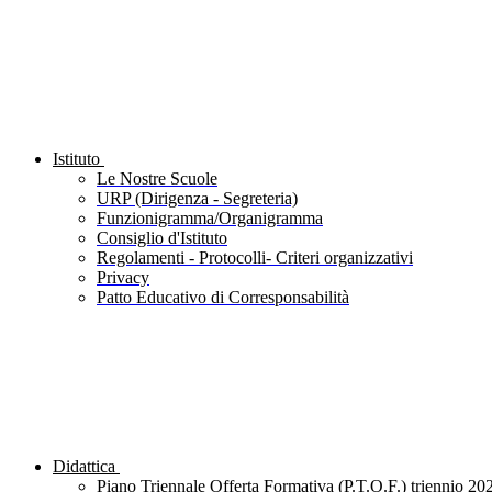
Istituto
Le Nostre Scuole
URP (Dirigenza - Segreteria)
Funzionigramma/Organigramma
Consiglio d'Istituto
Regolamenti - Protocolli- Criteri organizzativi
Privacy
Patto Educativo di Corresponsabilità
Didattica
Piano Triennale Offerta Formativa (P.T.O.F.) triennio 20