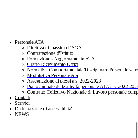
Personale ATA
Direttiva di massima DSGA
Contrattazione d'Istituto
Formazione - Aggiornamento ATA
Orario Ricevimento Uffici
Normativa Comportamentale/Disciplinare Personale scuo
Modulistica Personale Ata
Assegnazione ai plessi a.s. 2022-2023
Piano annuale delle attività personale ATA a.s. 2022-202
Contratto Collettivo Nazionale di Lavoro personale comp
Contatti
Scrivici
Dichiarazione di accessibilita'
NEWS