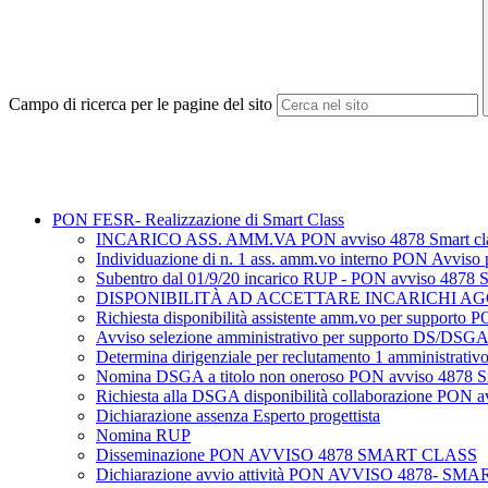
Campo di ricerca per le pagine del sito
PON FESR- Realizzazione di Smart Class
INCARICO ASS. AMM.VA PON avviso 4878 Smart cl
Individuazione di n. 1 ass. amm.vo interno PON Avviso p
Subentro dal 01/9/20 incarico RUP - PON avviso 4878 S
DISPONIBILITÀ AD ACCETTARE INCARICHI AG
Richiesta disponibilità assistente amm.vo per supporto 
Avviso selezione amministrativo per supporto DS/DSGA
Determina dirigenziale per reclutamento 1 amministrat
Nomina DSGA a titolo non oneroso PON avviso 4878 Sm
Richiesta alla DSGA disponibilità collaborazione PON a
Dichiarazione assenza Esperto progettista
Nomina RUP
Disseminazione PON AVVISO 4878 SMART CLASS
Dichiarazione avvio attività PON AVVISO 4878- S