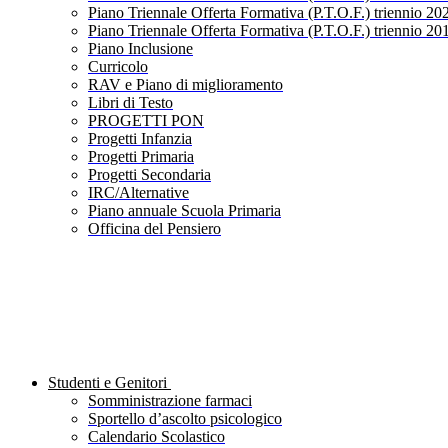
Piano Triennale Offerta Formativa (P.T.O.F.) triennio 20
Piano Triennale Offerta Formativa (P.T.O.F.) triennio 20
Piano Inclusione
Curricolo
RAV e Piano di miglioramento
Libri di Testo
PROGETTI PON
Progetti Infanzia
Progetti Primaria
Progetti Secondaria
IRC/Alternative
Piano annuale Scuola Primaria
Officina del Pensiero
Studenti e Genitori
Somministrazione farmaci
Sportello d’ascolto psicologico
Calendario Scolastico