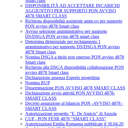
Smart class
DISPONIBILITÀ AD ACCETTARE INCARICHI
AGGIUNTIVI PER SUPPORTO PON AVVISO
4878 SMART CLASS
Richiesta disponibilità assistente amm.vo per supporto
PON avviso 4878 Smart class
Avviso selezione amministrativo per supporto
DS/DSGA PON avviso 4878 smart class
Determina dirigenziale per reclutamento 1
amministrativo per supporto DS/DSGA PON avviso
4878 Smart class
Nomina DSGA a titolo non oneroso PON avviso 4878
Smart class
Richiesta alla DSGA disponibilità collaborazione PON
avviso 4878 Smart class
Dichiarazione assenza Esperto progettista
Nomina RUP
Disseminazione PON AVVISO 4878 SMART CLASS
Dichiarazione avvio attività PON AVVISO 4878-
SMART CLASS
Decreto assunzione al bilancio PON -AVVISO 4878 -
SMART CLASS
Autorizzazione progetto "E. De Amicis" di Anzola
CUP - PON FESR 4878 "SMART CLASS"
Autorizzazioni Emilia Romagna pubblicate il 30.04.20