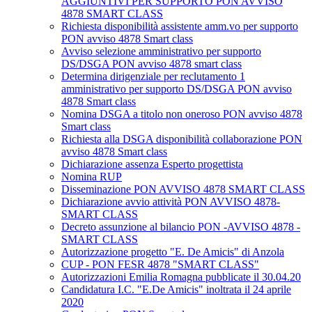
AGGIUNTIVI PER SUPPORTO PON AVVISO
4878 SMART CLASS
Richiesta disponibilità assistente amm.vo per supporto
PON avviso 4878 Smart class
Avviso selezione amministrativo per supporto
DS/DSGA PON avviso 4878 smart class
Determina dirigenziale per reclutamento 1
amministrativo per supporto DS/DSGA PON avviso
4878 Smart class
Nomina DSGA a titolo non oneroso PON avviso 4878
Smart class
Richiesta alla DSGA disponibilità collaborazione PON
avviso 4878 Smart class
Dichiarazione assenza Esperto progettista
Nomina RUP
Disseminazione PON AVVISO 4878 SMART CLASS
Dichiarazione avvio attività PON AVVISO 4878-
SMART CLASS
Decreto assunzione al bilancio PON -AVVISO 4878 -
SMART CLASS
Autorizzazione progetto "E. De Amicis" di Anzola
CUP - PON FESR 4878 "SMART CLASS"
Autorizzazioni Emilia Romagna pubblicate il 30.04.20
Candidatura I.C. "E.De Amicis" inoltrata il 24 aprile
2020