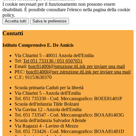
I cookie necessari per il funzionamento non possono essere
disabilitati. È possibile consultare l'elenco nella pagina della cookie
policy.
Accetta tutti
Salva le preferenze
Contatti
Istituto Comprensivo E. De Amicis
Via Chiarini 5 - 40011 Anzola dell'Emilia
Tel:
Tel 051 733136 / 051 6507651
Email:
boic81400l@istruzione.it
Link per inviare una mail
PEC:
boic81400l@pec.istruzione.it
Link per inviare una mail
C.F.: 91153630370
Scuola primaria Caduti per la libertà
Via Chiarini 5 - Anzola dell'Emilia
Tel. 051 735330 - Cod. Meccanografico: BOEE81401P
Scuola dell'infanzia Tilde Bolzani
Via Gavina 12 - Anzola dell'Emilia
Tel. 051 733547 - Cod. Meccanografico: BOAA81403G
Scuola dell'infanzia Salvador Allende
Via Ragazzi 4 - Lavino di Mezzo
Tel. 051 733426 - Cod. Meccanografico: BOAA81401D