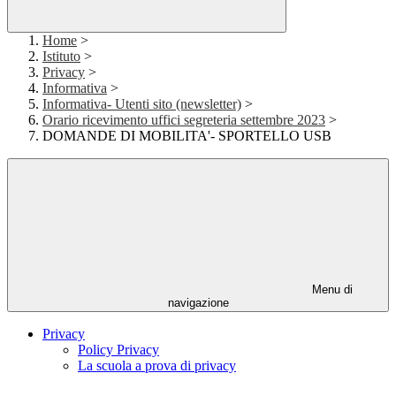
Home
>
Istituto
>
Privacy
>
Informativa
>
Informativa- Utenti sito (newsletter)
>
Orario ricevimento uffici segreteria settembre 2023
>
DOMANDE DI MOBILITA'- SPORTELLO USB
Menu di
navigazione
Privacy
Policy Privacy
La scuola a prova di privacy