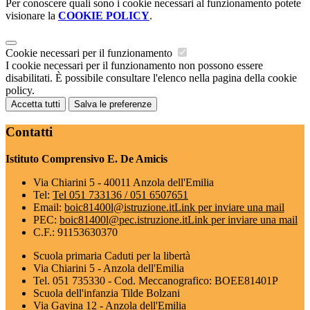
Per conoscere quali sono i cookie necessari al funzionamento potete
visionare la
COOKIE POLICY
.
Cookie necessari per il funzionamento
I cookie necessari per il funzionamento non possono essere
disabilitati. È possibile consultare l'elenco nella pagina della cookie
policy.
Accetta tutti
Salva le preferenze
Contatti
Istituto Comprensivo E. De Amicis
Via Chiarini 5 - 40011 Anzola dell'Emilia
Tel:
Tel 051 733136 / 051 6507651
Email:
boic81400l@istruzione.it
Link per inviare una mail
PEC:
boic81400l@pec.istruzione.it
Link per inviare una mail
C.F.: 91153630370
Scuola primaria Caduti per la libertà
Via Chiarini 5 - Anzola dell'Emilia
Tel. 051 735330 - Cod. Meccanografico: BOEE81401P
Scuola dell'infanzia Tilde Bolzani
Via Gavina 12 - Anzola dell'Emilia