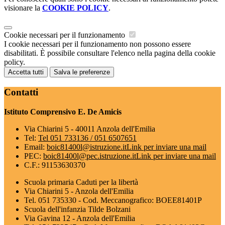
visionare la
COOKIE POLICY
.
Cookie necessari per il funzionamento
I cookie necessari per il funzionamento non possono essere
disabilitati. È possibile consultare l'elenco nella pagina della cookie
policy.
Accetta tutti
Salva le preferenze
Contatti
Istituto Comprensivo E. De Amicis
Via Chiarini 5 - 40011 Anzola dell'Emilia
Tel:
Tel 051 733136 / 051 6507651
Email:
boic81400l@istruzione.it
Link per inviare una mail
PEC:
boic81400l@pec.istruzione.it
Link per inviare una mail
C.F.: 91153630370
Scuola primaria Caduti per la libertà
Via Chiarini 5 - Anzola dell'Emilia
Tel. 051 735330 - Cod. Meccanografico: BOEE81401P
Scuola dell'infanzia Tilde Bolzani
Via Gavina 12 - Anzola dell'Emilia