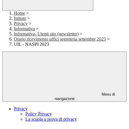
Home
>
Istituto
>
Privacy
>
Informativa
>
Informativa- Utenti sito (newsletter)
>
Orario ricevimento uffici segreteria settembre 2023
>
UIL - NASPI 2023
Menu di
navigazione
Privacy
Policy Privacy
La scuola a prova di privacy