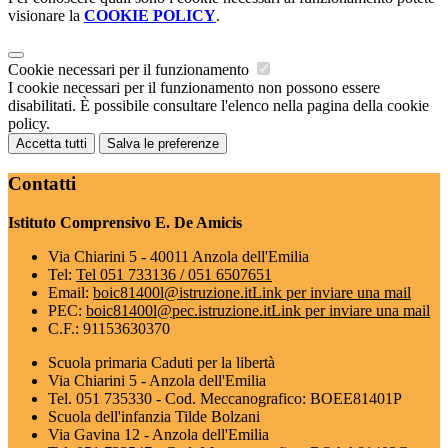
visionare la
COOKIE POLICY
.
Cookie necessari per il funzionamento
I cookie necessari per il funzionamento non possono essere
disabilitati. È possibile consultare l'elenco nella pagina della cookie
policy.
Accetta tutti
Salva le preferenze
Contatti
Istituto Comprensivo E. De Amicis
Via Chiarini 5 - 40011 Anzola dell'Emilia
Tel:
Tel 051 733136 / 051 6507651
Email:
boic81400l@istruzione.it
Link per inviare una mail
PEC:
boic81400l@pec.istruzione.it
Link per inviare una mail
C.F.: 91153630370
Scuola primaria Caduti per la libertà
Via Chiarini 5 - Anzola dell'Emilia
Tel. 051 735330 - Cod. Meccanografico: BOEE81401P
Scuola dell'infanzia Tilde Bolzani
Via Gavina 12 - Anzola dell'Emilia