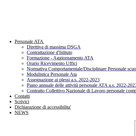
Personale ATA
Direttiva di massima DSGA
Contrattazione d'Istituto
Formazione - Aggiornamento ATA
Orario Ricevimento Uffici
Normativa Comportamentale/Disciplinare Personale scuo
Modulistica Personale Ata
Assegnazione ai plessi a.s. 2022-2023
Piano annuale delle attività personale ATA a.s. 2022-202
Contratto Collettivo Nazionale di Lavoro personale comp
Contatti
Scrivici
Dichiarazione di accessibilita'
NEWS