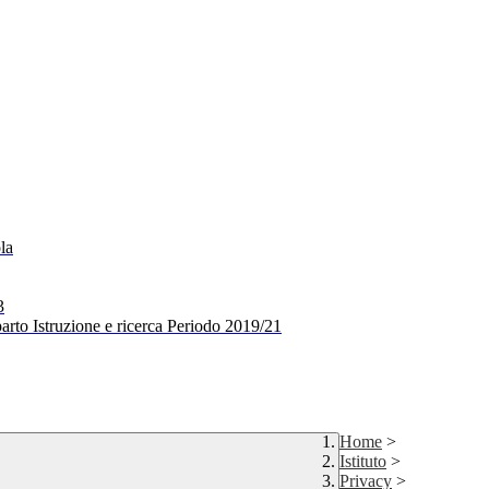
la
3
arto Istruzione e ricerca Periodo 2019/21
Home
>
Istituto
>
Privacy
>