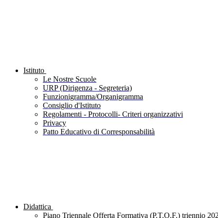
Istituto
Le Nostre Scuole
URP (Dirigenza - Segreteria)
Funzionigramma/Organigramma
Consiglio d'Istituto
Regolamenti - Protocolli- Criteri organizzativi
Privacy
Patto Educativo di Corresponsabilità
Didattica
Piano Triennale Offerta Formativa (P.T.O.F.) triennio 20