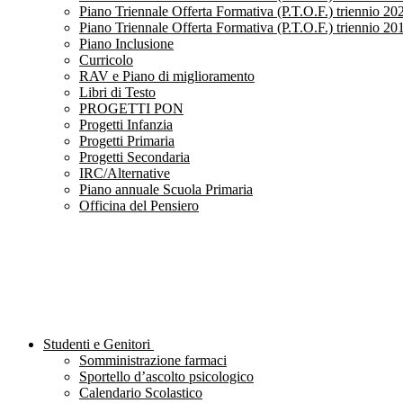
Piano Triennale Offerta Formativa (P.T.O.F.) triennio 20
Piano Triennale Offerta Formativa (P.T.O.F.) triennio 20
Piano Inclusione
Curricolo
RAV e Piano di miglioramento
Libri di Testo
PROGETTI PON
Progetti Infanzia
Progetti Primaria
Progetti Secondaria
IRC/Alternative
Piano annuale Scuola Primaria
Officina del Pensiero
Studenti e Genitori
Somministrazione farmaci
Sportello d’ascolto psicologico
Calendario Scolastico