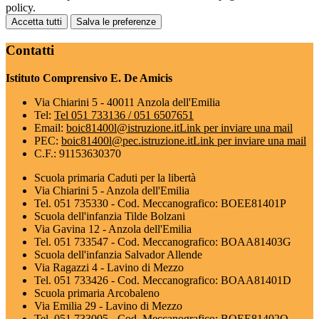
policy.
Accetta tutti
Salva le preferenze
Contatti
Istituto Comprensivo E. De Amicis
Via Chiarini 5 - 40011 Anzola dell'Emilia
Tel:
Tel 051 733136 / 051 6507651
Email:
boic81400l@istruzione.it
Link per inviare una mail
PEC:
boic81400l@pec.istruzione.it
Link per inviare una mail
C.F.: 91153630370
Scuola primaria Caduti per la libertà
Via Chiarini 5 - Anzola dell'Emilia
Tel. 051 735330 - Cod. Meccanografico: BOEE81401P
Scuola dell'infanzia Tilde Bolzani
Via Gavina 12 - Anzola dell'Emilia
Tel. 051 733547 - Cod. Meccanografico: BOAA81403G
Scuola dell'infanzia Salvador Allende
Via Ragazzi 4 - Lavino di Mezzo
Tel. 051 733426 - Cod. Meccanografico: BOAA81401D
Scuola primaria Arcobaleno
Via Emilia 29 - Lavino di Mezzo
Tel. 051 733005 - Cod. Meccanografico: BOEE81402Q