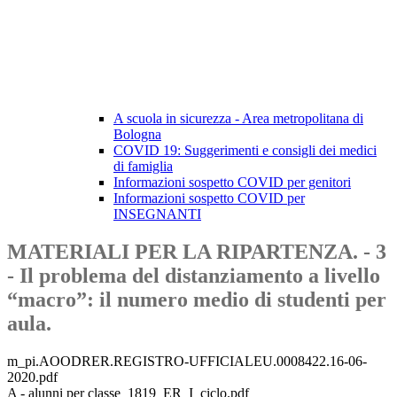
A scuola in sicurezza - Area metropolitana di
Bologna
COVID 19: Suggerimenti e consigli dei medici
di famiglia
Informazioni sospetto COVID per genitori
Informazioni sospetto COVID per
INSEGNANTI
MATERIALI PER LA RIPARTENZA. - 3
- Il problema del distanziamento a livello
“macro”: il numero medio di studenti per
aula.
m_pi.AOODRER.REGISTRO-UFFICIALEU.0008422.16-06-
2020.pdf
A - alunni per classe_1819_ER_I_ciclo.pdf