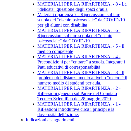
MATERIALI PER LA RIPARTENZA. - 8 - La
“delicata” questione degli spazi d’aula
Materiali ripartenza 7 - Ripercussioni sul fare
scuola del “rischio psicosociale” da COVID-19
per gli alunni con disabilità
MATERIALI PER LA RIPARTENZA. - 6 -
Ripercussioni sul fare scuola del “rischio
psicosociale” da COVID-19.
MATERIALI PER LA RIPARTENZA. - 5 - Il
medico competente
MATERIALI PER LA RIPARTENZA. - 4 -
Precondizioni per “entrare” a scuola. Integrare i
Patti educativi di corresponsabilità
MATERIALI PER LA RIPARTENZA. - 3 - Il
problema del distanziamento a livello “macro”: il
numero medio di studenti per aula.
MATERIALI PER LA RIPARTENZA. - 2 -
Riflessioni generali sul Parere del Comitato
Tecnico Scientifico del 28 maggio 2020
MATERIALI PER LA RIPARTENZA. - 1 -
Riflessioni introduttive circa i principi e la
doverosità dell’azione.
Indicazioni e suggerimenti