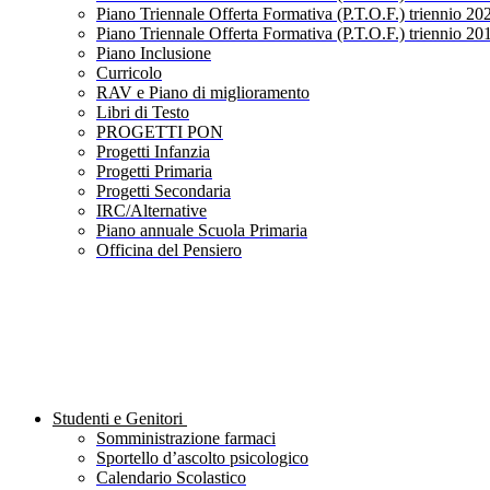
Piano Triennale Offerta Formativa (P.T.O.F.) triennio 20
Piano Triennale Offerta Formativa (P.T.O.F.) triennio 20
Piano Inclusione
Curricolo
RAV e Piano di miglioramento
Libri di Testo
PROGETTI PON
Progetti Infanzia
Progetti Primaria
Progetti Secondaria
IRC/Alternative
Piano annuale Scuola Primaria
Officina del Pensiero
Studenti e Genitori
Somministrazione farmaci
Sportello d’ascolto psicologico
Calendario Scolastico