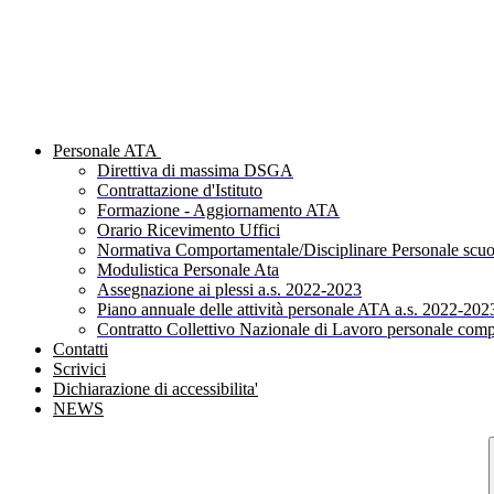
Personale ATA
Direttiva di massima DSGA
Contrattazione d'Istituto
Formazione - Aggiornamento ATA
Orario Ricevimento Uffici
Normativa Comportamentale/Disciplinare Personale scuo
Modulistica Personale Ata
Assegnazione ai plessi a.s. 2022-2023
Piano annuale delle attività personale ATA a.s. 2022-202
Contratto Collettivo Nazionale di Lavoro personale comp
Contatti
Scrivici
Dichiarazione di accessibilita'
NEWS