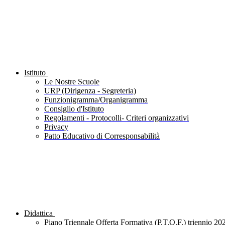
Istituto
Le Nostre Scuole
URP (Dirigenza - Segreteria)
Funzionigramma/Organigramma
Consiglio d'Istituto
Regolamenti - Protocolli- Criteri organizzativi
Privacy
Patto Educativo di Corresponsabilità
Didattica
Piano Triennale Offerta Formativa (P.T.O.F.) triennio 20