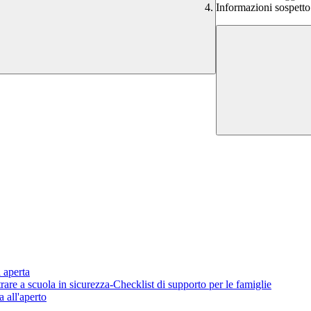
Informazioni sospett
aperta
scuola in sicurezza-Checklist di supporto per le famiglie
ll'aperto