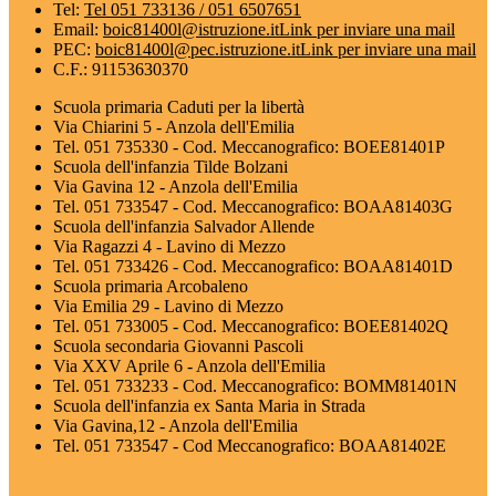
Tel:
Tel 051 733136 / 051 6507651
Email:
boic81400l@istruzione.it
Link per inviare una mail
PEC:
boic81400l@pec.istruzione.it
Link per inviare una mail
C.F.: 91153630370
Scuola primaria Caduti per la libertà
Via Chiarini 5 - Anzola dell'Emilia
Tel. 051 735330 - Cod. Meccanografico: BOEE81401P
Scuola dell'infanzia Tilde Bolzani
Via Gavina 12 - Anzola dell'Emilia
Tel. 051 733547 - Cod. Meccanografico: BOAA81403G
Scuola dell'infanzia Salvador Allende
Via Ragazzi 4 - Lavino di Mezzo
Tel. 051 733426 - Cod. Meccanografico: BOAA81401D
Scuola primaria Arcobaleno
Via Emilia 29 - Lavino di Mezzo
Tel. 051 733005 - Cod. Meccanografico: BOEE81402Q
Scuola secondaria Giovanni Pascoli
Via XXV Aprile 6 - Anzola dell'Emilia
Tel. 051 733233 - Cod. Meccanografico: BOMM81401N
Scuola dell'infanzia ex Santa Maria in Strada
Via Gavina,12 - Anzola dell'Emilia
Tel. 051 733547 - Cod Meccanografico: BOAA81402E