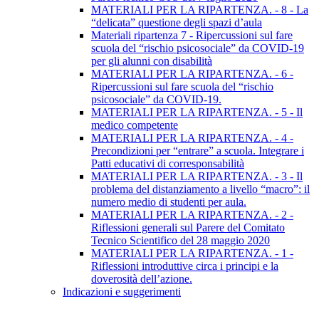
MATERIALI PER LA RIPARTENZA. - 8 - La
“delicata” questione degli spazi d’aula
Materiali ripartenza 7 - Ripercussioni sul fare
scuola del “rischio psicosociale” da COVID-19
per gli alunni con disabilità
MATERIALI PER LA RIPARTENZA. - 6 -
Ripercussioni sul fare scuola del “rischio
psicosociale” da COVID-19.
MATERIALI PER LA RIPARTENZA. - 5 - Il
medico competente
MATERIALI PER LA RIPARTENZA. - 4 -
Precondizioni per “entrare” a scuola. Integrare i
Patti educativi di corresponsabilità
MATERIALI PER LA RIPARTENZA. - 3 - Il
problema del distanziamento a livello “macro”: il
numero medio di studenti per aula.
MATERIALI PER LA RIPARTENZA. - 2 -
Riflessioni generali sul Parere del Comitato
Tecnico Scientifico del 28 maggio 2020
MATERIALI PER LA RIPARTENZA. - 1 -
Riflessioni introduttive circa i principi e la
doverosità dell’azione.
Indicazioni e suggerimenti