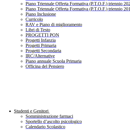
Piano Triennale Offerta Formativa (P.T.O.F.) triennio 20
Piano Triennale Offerta Formativa (P.T.O.F.) triennio 20
Piano Inclusione
Curricolo
RAV e Piano di miglioramento
Libri di Testo
PROGETTI PON
Progetti Infanzia
Progetti Primaria
Progetti Secondaria
IRC/Alternative
Piano annuale Scuola Primaria
Officina del Pensiero
Studenti e Genitori
Somministrazione farmaci
Sportello d’ascolto psicologico
Calendario Scolastico