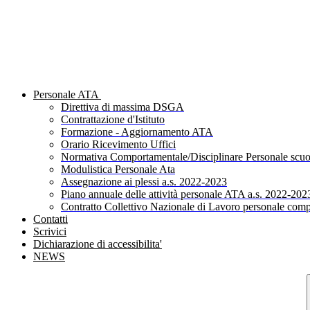
Personale ATA
Direttiva di massima DSGA
Contrattazione d'Istituto
Formazione - Aggiornamento ATA
Orario Ricevimento Uffici
Normativa Comportamentale/Disciplinare Personale scuo
Modulistica Personale Ata
Assegnazione ai plessi a.s. 2022-2023
Piano annuale delle attività personale ATA a.s. 2022-202
Contratto Collettivo Nazionale di Lavoro personale comp
Contatti
Scrivici
Dichiarazione di accessibilita'
NEWS