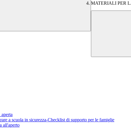
MATERIALI PER LA RI
aperta
scuola in sicurezza-Checklist di supporto per le famiglie
ll'aperto