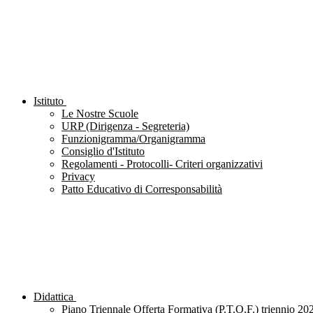
Istituto
Le Nostre Scuole
URP (Dirigenza - Segreteria)
Funzionigramma/Organigramma
Consiglio d'Istituto
Regolamenti - Protocolli- Criteri organizzativi
Privacy
Patto Educativo di Corresponsabilità
Didattica
Piano Triennale Offerta Formativa (P.T.O.F.) triennio 20