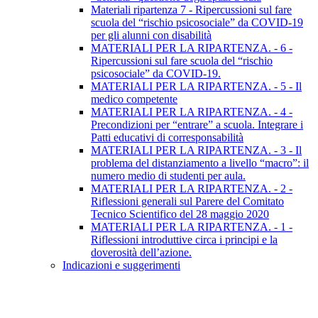
Materiali ripartenza 7 - Ripercussioni sul fare
scuola del “rischio psicosociale” da COVID-19
per gli alunni con disabilità
MATERIALI PER LA RIPARTENZA. - 6 -
Ripercussioni sul fare scuola del “rischio
psicosociale” da COVID-19.
MATERIALI PER LA RIPARTENZA. - 5 - Il
medico competente
MATERIALI PER LA RIPARTENZA. - 4 -
Precondizioni per “entrare” a scuola. Integrare i
Patti educativi di corresponsabilità
MATERIALI PER LA RIPARTENZA. - 3 - Il
problema del distanziamento a livello “macro”: il
numero medio di studenti per aula.
MATERIALI PER LA RIPARTENZA. - 2 -
Riflessioni generali sul Parere del Comitato
Tecnico Scientifico del 28 maggio 2020
MATERIALI PER LA RIPARTENZA. - 1 -
Riflessioni introduttive circa i principi e la
doverosità dell’azione.
Indicazioni e suggerimenti