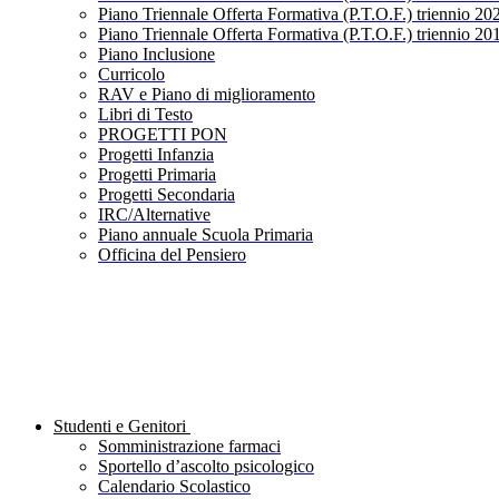
Piano Triennale Offerta Formativa (P.T.O.F.) triennio 20
Piano Triennale Offerta Formativa (P.T.O.F.) triennio 20
Piano Inclusione
Curricolo
RAV e Piano di miglioramento
Libri di Testo
PROGETTI PON
Progetti Infanzia
Progetti Primaria
Progetti Secondaria
IRC/Alternative
Piano annuale Scuola Primaria
Officina del Pensiero
Studenti e Genitori
Somministrazione farmaci
Sportello d’ascolto psicologico
Calendario Scolastico