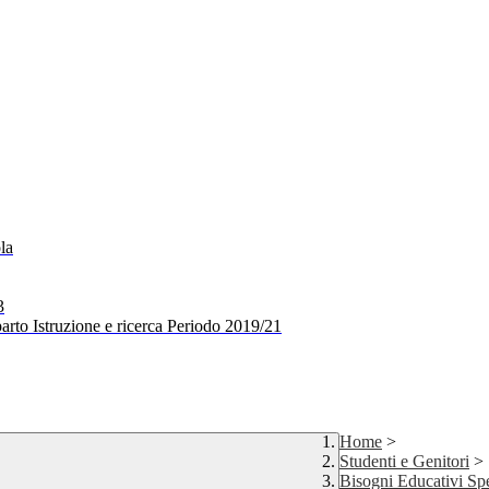
la
3
arto Istruzione e ricerca Periodo 2019/21
Home
>
Studenti e Genitori
>
Bisogni Educativi Spe