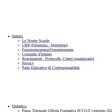
Istituto
Le Nostre Scuole
URP (Dirigenza - Segreteria)
Funzionigramma/Organigramma
Consiglio d'Istituto
Regolamenti - Protocolli- Criteri organizzativi
Privacy
Patto Educativo di Corresponsabilità
Didattica
Piano Triennale Offerta Formativa (P.T.O.F.) triennio 20