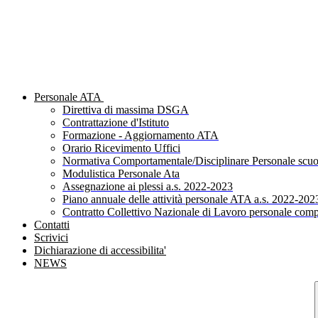
Personale ATA
Direttiva di massima DSGA
Contrattazione d'Istituto
Formazione - Aggiornamento ATA
Orario Ricevimento Uffici
Normativa Comportamentale/Disciplinare Personale scuo
Modulistica Personale Ata
Assegnazione ai plessi a.s. 2022-2023
Piano annuale delle attività personale ATA a.s. 2022-202
Contratto Collettivo Nazionale di Lavoro personale comp
Contatti
Scrivici
Dichiarazione di accessibilita'
NEWS