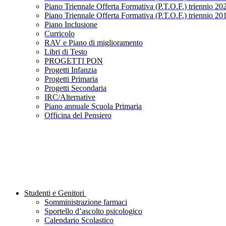
Piano Triennale Offerta Formativa (P.T.O.F.) triennio 20
Piano Triennale Offerta Formativa (P.T.O.F.) triennio 20
Piano Inclusione
Curricolo
RAV e Piano di miglioramento
Libri di Testo
PROGETTI PON
Progetti Infanzia
Progetti Primaria
Progetti Secondaria
IRC/Alternative
Piano annuale Scuola Primaria
Officina del Pensiero
Studenti e Genitori
Somministrazione farmaci
Sportello d’ascolto psicologico
Calendario Scolastico