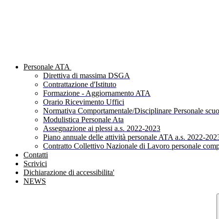
Personale ATA
Direttiva di massima DSGA
Contrattazione d'Istituto
Formazione - Aggiornamento ATA
Orario Ricevimento Uffici
Normativa Comportamentale/Disciplinare Personale scuo
Modulistica Personale Ata
Assegnazione ai plessi a.s. 2022-2023
Piano annuale delle attività personale ATA a.s. 2022-202
Contratto Collettivo Nazionale di Lavoro personale comp
Contatti
Scrivici
Dichiarazione di accessibilita'
NEWS