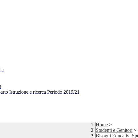
la
3
arto Istruzione e ricerca Periodo 2019/21
Home
>
Studenti e Genitori
>
Bisogni Educativi Spe