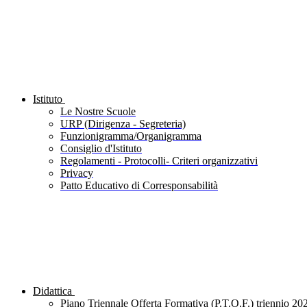
Istituto
Le Nostre Scuole
URP (Dirigenza - Segreteria)
Funzionigramma/Organigramma
Consiglio d'Istituto
Regolamenti - Protocolli- Criteri organizzativi
Privacy
Patto Educativo di Corresponsabilità
Didattica
Piano Triennale Offerta Formativa (P.T.O.F.) triennio 20