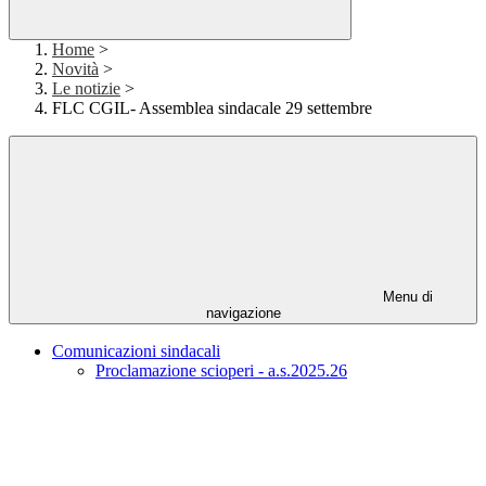
Home
>
Novità
>
Le notizie
>
FLC CGIL- Assemblea sindacale 29 settembre
Menu di
navigazione
Comunicazioni sindacali
Proclamazione scioperi - a.s.2025.26