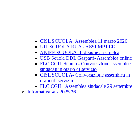
CISL SCUOLA -Assemblea 11 marzo 2026
UIL SCUOLA RUA - ASSEMBLEE
ANIEF SCUOLA- Indizione assemblea
USB Scuola DDL Gasparri- Assemblea online
FLC CGIL Scuola - Convocazione assemblee
sindacali in orario di servizio
CISL SCUOLA- Convocazione assemblea in
orario di servizio
FLC CGIL- Assemblea sindacale 29 settembre
Informativa -a.s.2025.26