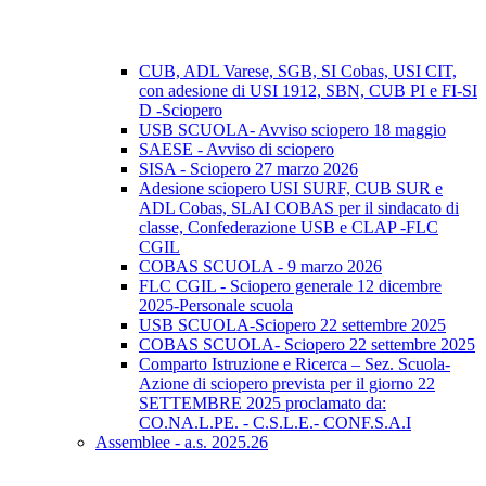
CUB, ADL Varese, SGB, SI Cobas, USI CIT,
con adesione di USI 1912, SBN, CUB PI e FI-SI
D -Sciopero
USB SCUOLA- Avviso sciopero 18 maggio
SAESE - Avviso di sciopero
SISA - Sciopero 27 marzo 2026
Adesione sciopero USI SURF, CUB SUR e
ADL Cobas, SLAI COBAS per il sindacato di
classe, Confederazione USB e CLAP -FLC
CGIL
COBAS SCUOLA - 9 marzo 2026
FLC CGIL - Sciopero generale 12 dicembre
2025-Personale scuola
USB SCUOLA-Sciopero 22 settembre 2025
COBAS SCUOLA- Sciopero 22 settembre 2025
Comparto Istruzione e Ricerca – Sez. Scuola-
Azione di sciopero prevista per il giorno 22
SETTEMBRE 2025 proclamato da:
CO.NA.L.PE. - C.S.L.E.- CONF.S.A.I
Assemblee - a.s. 2025.26