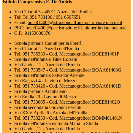
Istituto Comprensivo E. De Amicis
Via Chiarini 5 - 40011 Anzola dell'Emilia
Tel:
Tel 051 733136 / 051 6507651
Email:
boic81400l@istruzione.it
Link per inviare una mail
PEC:
boic81400l@pec.istruzione.it
Link per inviare una mail
C.F.: 91153630370
Scuola primaria Caduti per la libertà
Via Chiarini 5 - Anzola dell'Emilia
Tel. 051 735330 - Cod. Meccanografico: BOEE81401P
Scuola dell'infanzia Tilde Bolzani
Via Gavina 12 - Anzola dell'Emilia
Tel. 051 733547 - Cod. Meccanografico: BOAA81403G
Scuola dell'infanzia Salvador Allende
Via Ragazzi 4 - Lavino di Mezzo
Tel. 051 733426 - Cod. Meccanografico: BOAA81401D
Scuola primaria Arcobaleno
Via Emilia 29 - Lavino di Mezzo
Tel. 051 733005 - Cod. Meccanografico: BOEE81402Q
Scuola secondaria Giovanni Pascoli
Via XXV Aprile 6 - Anzola dell'Emilia
Tel. 051 733233 - Cod. Meccanografico: BOMM81401N
Scuola dell'infanzia ex Santa Maria in Strada
Via Gavina,12 - Anzola dell'Emilia