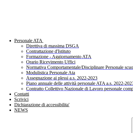
Personale ATA
Direttiva di massima DSGA
Contrattazione d'Istituto
Formazione - Aggiornamento ATA
Orario Ricevimento Uffici
Normativa Comportamentale/Disciplinare Personale scuo
Modulistica Personale Ata
Assegnazione ai plessi a.s. 2022-2023
Piano annuale delle attività personale ATA a.s. 2022-202
Contratto Collettivo Nazionale di Lavoro personale comp
Contatti
Scrivici
Dichiarazione di accessibilita'
NEWS