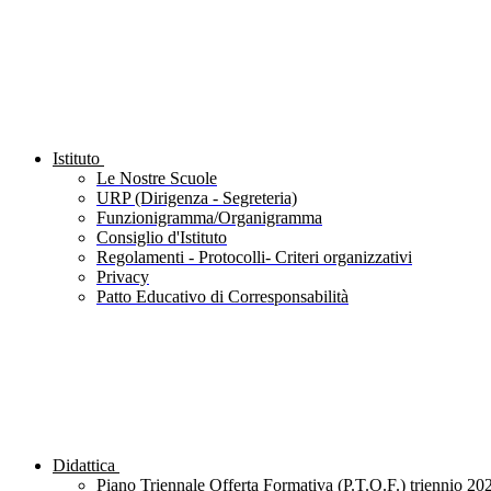
Istituto
Le Nostre Scuole
URP (Dirigenza - Segreteria)
Funzionigramma/Organigramma
Consiglio d'Istituto
Regolamenti - Protocolli- Criteri organizzativi
Privacy
Patto Educativo di Corresponsabilità
Didattica
Piano Triennale Offerta Formativa (P.T.O.F.) triennio 20