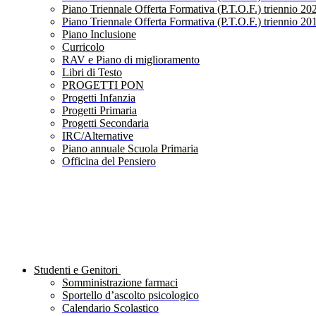
Piano Triennale Offerta Formativa (P.T.O.F.) triennio 20
Piano Triennale Offerta Formativa (P.T.O.F.) triennio 20
Piano Inclusione
Curricolo
RAV e Piano di miglioramento
Libri di Testo
PROGETTI PON
Progetti Infanzia
Progetti Primaria
Progetti Secondaria
IRC/Alternative
Piano annuale Scuola Primaria
Officina del Pensiero
Studenti e Genitori
Somministrazione farmaci
Sportello d’ascolto psicologico
Calendario Scolastico