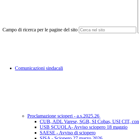
Campo di ricerca per le pagine del sito
Comunicazioni sindacali
Proclamazione scioperi - a.s.2025.26
CUB, ADL Varese, SGB, SI Cobas, USI CIT, con 
USB SCUOLA- Avviso sciopero 18 maggio
SAESE - Avviso di sciopero
SISA - Sciopero 27 marzo 2026