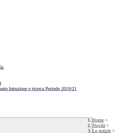
la
3
arto Istruzione e ricerca Periodo 2019/21
Home
>
Novità
>
Le notizie
>