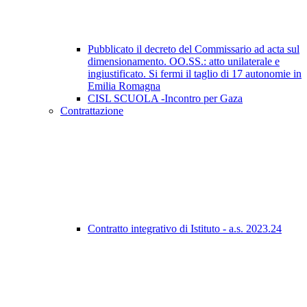
Pubblicato il decreto del Commissario ad acta sul
dimensionamento. OO.SS.: atto unilaterale e
ingiustificato. Si fermi il taglio di 17 autonomie in
Emilia Romagna
CISL SCUOLA -Incontro per Gaza
Contrattazione
Contratto integrativo di Istituto - a.s. 2023.24