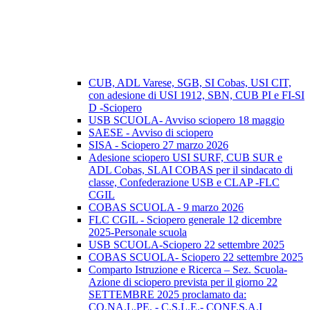
CUB, ADL Varese, SGB, SI Cobas, USI CIT,
con adesione di USI 1912, SBN, CUB PI e FI-SI
D -Sciopero
USB SCUOLA- Avviso sciopero 18 maggio
SAESE - Avviso di sciopero
SISA - Sciopero 27 marzo 2026
Adesione sciopero USI SURF, CUB SUR e
ADL Cobas, SLAI COBAS per il sindacato di
classe, Confederazione USB e CLAP -FLC
CGIL
COBAS SCUOLA - 9 marzo 2026
FLC CGIL - Sciopero generale 12 dicembre
2025-Personale scuola
USB SCUOLA-Sciopero 22 settembre 2025
COBAS SCUOLA- Sciopero 22 settembre 2025
Comparto Istruzione e Ricerca – Sez. Scuola-
Azione di sciopero prevista per il giorno 22
SETTEMBRE 2025 proclamato da:
CO.NA.L.PE. - C.S.L.E.- CONF.S.A.I