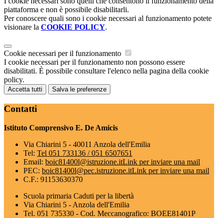
I cookie necessari sono quelli che consentono il funzionamento della
piattaforma e non è possibile disabilitarli.
Per conoscere quali sono i cookie necessari al funzionamento potete
visionare la
COOKIE POLICY
.
Cookie necessari per il funzionamento
I cookie necessari per il funzionamento non possono essere
disabilitati. È possibile consultare l'elenco nella pagina della cookie
policy.
Accetta tutti
Salva le preferenze
Contatti
Istituto Comprensivo E. De Amicis
Via Chiarini 5 - 40011 Anzola dell'Emilia
Tel:
Tel 051 733136 / 051 6507651
Email:
boic81400l@istruzione.it
Link per inviare una mail
PEC:
boic81400l@pec.istruzione.it
Link per inviare una mail
C.F.: 91153630370
Scuola primaria Caduti per la libertà
Via Chiarini 5 - Anzola dell'Emilia
Tel. 051 735330 - Cod. Meccanografico: BOEE81401P