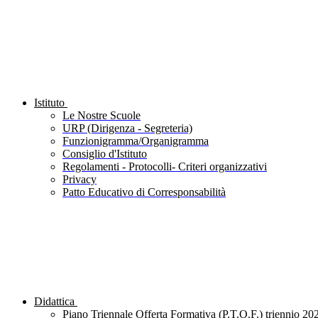
Istituto
Le Nostre Scuole
URP (Dirigenza - Segreteria)
Funzionigramma/Organigramma
Consiglio d'Istituto
Regolamenti - Protocolli- Criteri organizzativi
Privacy
Patto Educativo di Corresponsabilità
Didattica
Piano Triennale Offerta Formativa (P.T.O.F.) triennio 20