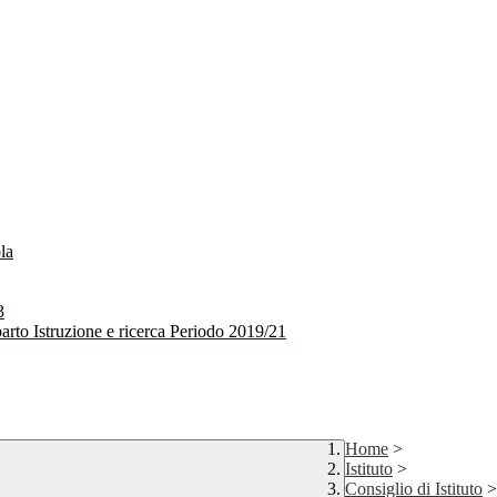
la
3
arto Istruzione e ricerca Periodo 2019/21
Home
>
Istituto
>
Consiglio di Istituto
>