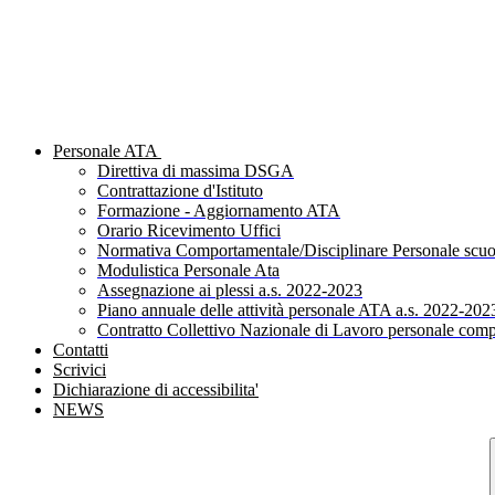
Personale ATA
Direttiva di massima DSGA
Contrattazione d'Istituto
Formazione - Aggiornamento ATA
Orario Ricevimento Uffici
Normativa Comportamentale/Disciplinare Personale scuo
Modulistica Personale Ata
Assegnazione ai plessi a.s. 2022-2023
Piano annuale delle attività personale ATA a.s. 2022-202
Contratto Collettivo Nazionale di Lavoro personale comp
Contatti
Scrivici
Dichiarazione di accessibilita'
NEWS