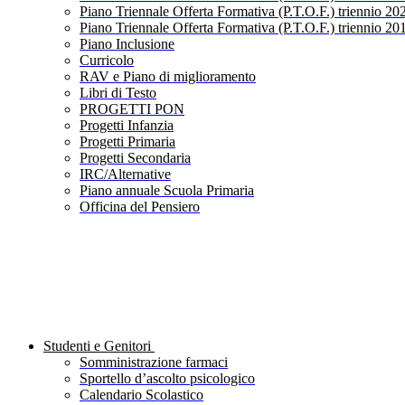
Piano Triennale Offerta Formativa (P.T.O.F.) triennio 20
Piano Triennale Offerta Formativa (P.T.O.F.) triennio 20
Piano Inclusione
Curricolo
RAV e Piano di miglioramento
Libri di Testo
PROGETTI PON
Progetti Infanzia
Progetti Primaria
Progetti Secondaria
IRC/Alternative
Piano annuale Scuola Primaria
Officina del Pensiero
Studenti e Genitori
Somministrazione farmaci
Sportello d’ascolto psicologico
Calendario Scolastico