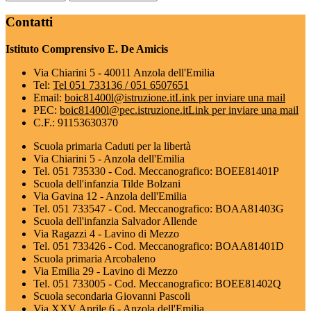
Contatti
Istituto Comprensivo E. De Amicis
Via Chiarini 5 - 40011 Anzola dell'Emilia
Tel:
Tel 051 733136 / 051 6507651
Email:
boic81400l@istruzione.it
Link per inviare una mail
PEC:
boic81400l@pec.istruzione.it
Link per inviare una mail
C.F.: 91153630370
Scuola primaria Caduti per la libertà
Via Chiarini 5 - Anzola dell'Emilia
Tel. 051 735330 - Cod. Meccanografico: BOEE81401P
Scuola dell'infanzia Tilde Bolzani
Via Gavina 12 - Anzola dell'Emilia
Tel. 051 733547 - Cod. Meccanografico: BOAA81403G
Scuola dell'infanzia Salvador Allende
Via Ragazzi 4 - Lavino di Mezzo
Tel. 051 733426 - Cod. Meccanografico: BOAA81401D
Scuola primaria Arcobaleno
Via Emilia 29 - Lavino di Mezzo
Tel. 051 733005 - Cod. Meccanografico: BOEE81402Q
Scuola secondaria Giovanni Pascoli
Via XXV Aprile 6 - Anzola dell'Emilia